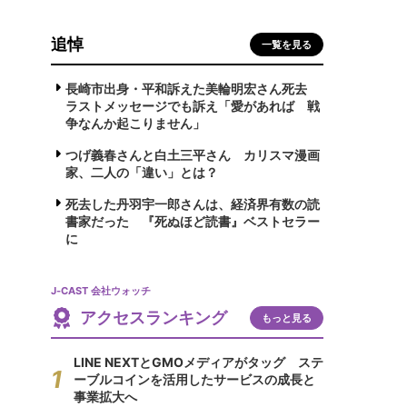
追悼
一覧を見る
長崎市出身・平和訴えた美輪明宏さん死去
ラストメッセージでも訴え「愛があれば 戦
争なんか起こりません」
つげ義春さんと白土三平さん カリスマ漫画
家、二人の「違い」とは？
死去した丹羽宇一郎さんは、経済界有数の読
書家だった 『死ぬほど読書』ベストセラー
に
J-CAST 会社ウォッチ
アクセスランキング
もっと見る
LINE NEXTとGMOメディアがタッグ ステ
ーブルコインを活用したサービスの成長と
事業拡大へ