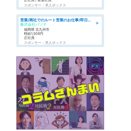
スポンサー：求人ボックス
営業/商社でのルート営業のお仕事/即日勤務可/車通勤可/営業
＞
株式会社パソナ
福岡県 北九州市
時給1,506円
正社員
スポンサー：求人ボックス