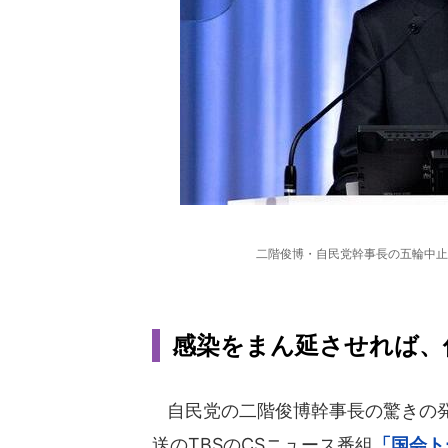
二階俊博・自民党幹事長の五輪中止
感染をまん延させれば、
自民党の二階俊博幹事長の驚きの発言が
送のTBSのCSニュース番組
「国会ト