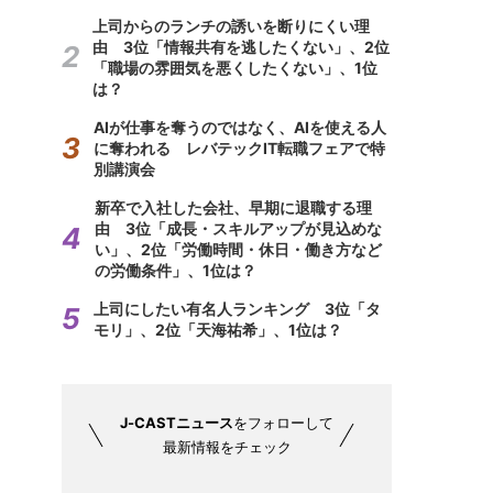
上司からのランチの誘いを断りにくい理
由 3位「情報共有を逃したくない」、2位
「職場の雰囲気を悪くしたくない」、1位
は？
AIが仕事を奪うのではなく、AIを使える人
に奪われる レバテックIT転職フェアで特
別講演会
新卒で入社した会社、早期に退職する理
由 3位「成長・スキルアップが見込めな
い」、2位「労働時間・休日・働き方など
の労働条件」、1位は？
上司にしたい有名人ランキング 3位「タ
モリ」、2位「天海祐希」、1位は？
J-CASTニュース
をフォローして
最新情報をチェック