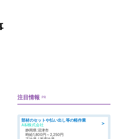
事
注目情報
PR
部材のセットや払い出し等の軽作業
＞
A&I株式会社
静岡県 沼津市
時給1,800円～2,250円
正社員 / 派遣社員