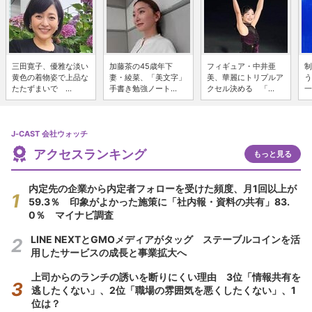
三田寛子、優雅な淡い
加藤茶の45歳年下
フィギュア・中井亜
制
黄色の着物姿で上品な
妻・綾菜、「美文字」
美、華麗にトリプルア
う
たたずまいで ...
手書き勉強ノート...
クセル決める 「...
一
J-CAST 会社ウォッチ
アクセスランキング
もっと見る
内定先の企業から内定者フォローを受けた頻度、月1回以上が
59.3％ 印象がよかった施策に「社内報・資料の共有」83.
0％ マイナビ調査
LINE NEXTとGMOメディアがタッグ ステーブルコインを活
用したサービスの成長と事業拡大へ
上司からのランチの誘いを断りにくい理由 3位「情報共有を
逃したくない」、2位「職場の雰囲気を悪くしたくない」、1
位は？