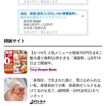
スポンサー：求人ボックス
検品・検査/高収入/日払いOK/寮費無料/日勤/20・30・40代活躍中
＞
株式会社綜合キャリアオプション
熊本県 菊陽町
時給1,800円～2,250円
正社員 / 派遣社員
スポンサー：求人ボックス
姉妹サイト
【かつや】人気メニューが税抜150円引き&ご
飯大盛り無料!お得すぎる「感謝祭」は8月14
日まで開催中。
「多指症」で生まれた娘と、受け止められな
い私。産後初めての夜、助産師がミルクをあ
げてるのを見て...(静岡県・20代女性)|Jタウ
ンネット