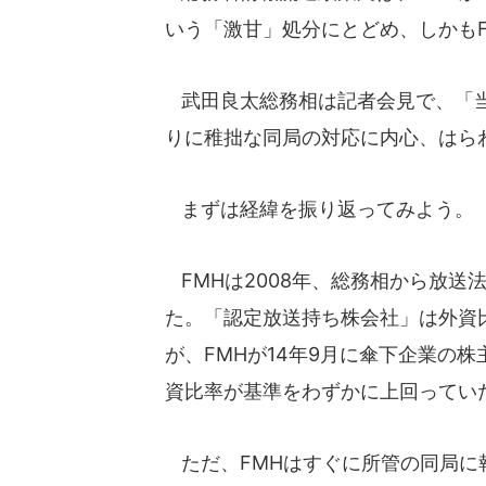
いう「激甘」処分にとどめ、しかも
武田良太総務相は記者会見で、「当
りに稚拙な同局の対応に内心、はら
まずは経緯を振り返ってみよう。
FMHは2008年、総務相から放送
た。「認定放送持ち株会社」は外資
が、FMHが14年9月に傘下企業の
資比率が基準をわずかに上回ってい
ただ、FMHはすぐに所管の同局に報