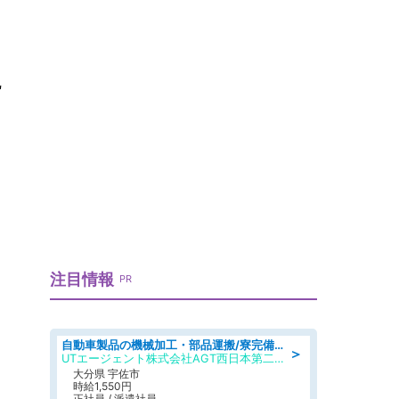
に
注目情報
PR
自動車製品の機械加工・部品運搬/寮完備/日払い/工場・製造
＞
UTエージェント株式会社AGT西日本第二CU
大分県 宇佐市
時給1,550円
正社員 / 派遣社員