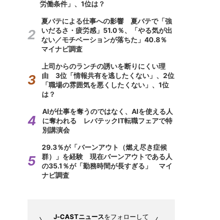
労働条件」、1位は？
夏バテによる仕事への影響 夏バテで「強
いだるさ・疲労感」51.0％、「やる気が出
ない／モチベーションが落ちた」40.8％
マイナビ調査
上司からのランチの誘いを断りにくい理
由 3位「情報共有を逃したくない」、2位
「職場の雰囲気を悪くしたくない」、1位
は？
AIが仕事を奪うのではなく、AIを使える人
に奪われる レバテックIT転職フェアで特
別講演会
29.3％が「バーンアウト（燃え尽き症候
群）」を経験 現在バーンアウトである人
の35.1％が「勤務時間が長すぎる」 マイ
ナビ調査
J-CASTニュース
をフォローして