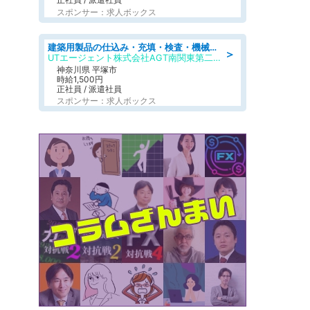
スポンサー：求人ボックス
建築用製品の仕込み・充填・検査・機械操作/寮完備/日払い/工場・製造
＞
UTエージェント株式会社AGT南関東第二CU
神奈川県 平塚市
時給1,500円
正社員 / 派遣社員
スポンサー：求人ボックス