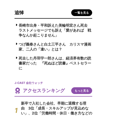
追悼
一覧を見る
長崎市出身・平和訴えた美輪明宏さん死去
ラストメッセージでも訴え「愛があれば 戦
争なんか起こりません」
つげ義春さんと白土三平さん カリスマ漫画
家、二人の「違い」とは？
死去した丹羽宇一郎さんは、経済界有数の読
書家だった 『死ぬほど読書』ベストセラー
に
J-CAST 会社ウォッチ
アクセスランキング
もっと見る
新卒で入社した会社、早期に退職する理
由 3位「成長・スキルアップが見込めな
い」、2位「労働時間・休日・働き方などの