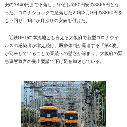
安の3840円まで下落し、終値も同50円安の3865円とな
った。コロナショックで急落した20年3月9日の3890円を
も下回り、1年1か月ぶりの安値を付けた。
近鉄GHDの本拠地とも言える大阪府で新型コロナウイ
ルスの感染者が増え続け、医療体制が逼迫する「第4波」
が到来していることで業績への懸念が深まり、大阪府の緊
急事態宣言の発出要請で下げ足を加速している。