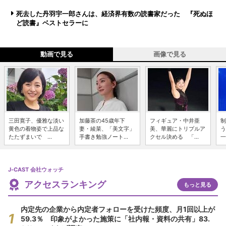
死去した丹羽宇一郎さんは、経済界有数の読書家だった 『死ぬほ
ど読書』ベストセラーに
動画で見る
画像で見る
三田寛子、優雅な淡い
加藤茶の45歳年下
フィギュア・中井亜
制
黄色の着物姿で上品な
妻・綾菜、「美文字」
美、華麗にトリプルア
う
たたずまいで ...
手書き勉強ノート...
クセル決める 「...
一
J-CAST 会社ウォッチ
アクセスランキング
もっと見る
内定先の企業から内定者フォローを受けた頻度、月1回以上が
59.3％ 印象がよかった施策に「社内報・資料の共有」83.