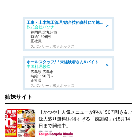
工事・土木施工管理/総合技術商社にて施工管理のお仕事/即日勤務可/車通勤可/工事・土木施工管理/生産・品質管理
＞
株式会社パソナ
福岡県 北九州市
時給1,506円
正社員
スポンサー：求人ボックス
ホールスタッフ/「未経験者さん&バイトデビューも大歓迎」残業ほぼなし×1日3時間〜勤務OK!フォロー体制も充実/広島県/広島市南区
＞
中国料理敦煌
広島県 広島市
時給1,150円～
正社員
スポンサー：求人ボックス
姉妹サイト
【かつや】人気メニューが税抜150円引き&ご
飯大盛り無料!お得すぎる「感謝祭」は8月14
日まで開催中。