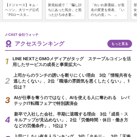
【ドジャース】キム・
新党結成で「「騙し討
「れいわ新選組」が党
登
ヘソン、大リーグ公式
ちにあった気分」と怒
名の変更を発表、「い
女
「PSロースタ...
ったひろゆき妻...
のちの党」へ ...
発
J-CAST 会社ウォッチ
アクセスランキング
もっと見る
LINE NEXTとGMOメディアがタッグ ステーブルコインを活
用したサービスの成長と事業拡大へ
上司からのランチの誘いを断りにくい理由 3位「情報共有を
逃したくない」、2位「職場の雰囲気を悪くしたくない」、1
位は？
AIが仕事を奪うのではなく、AIを使える人に奪われる レバ
テックIT転職フェアで特別講演会
新卒で入社した会社、早期に退職する理由 3位「成長・ス
キルアップが見込めない」、2位「労働時間・休日・働き方
などの労働条件」、1位は？
上司にしたい有名人ランキング 3位「タモリ」、2位「天海