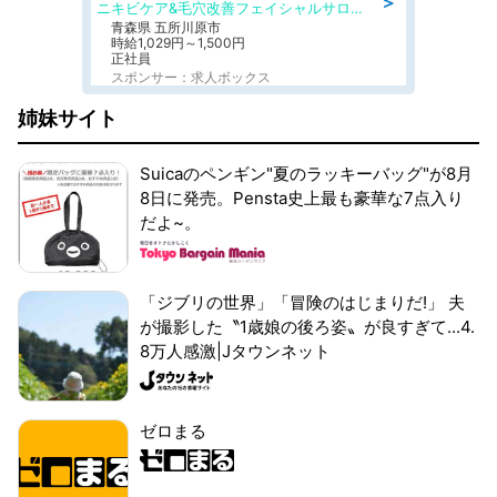
＞
ニキビケア&毛穴改善フェイシャルサロン BELDAD
青森県 五所川原市
時給1,029円～1,500円
正社員
スポンサー：求人ボックス
姉妹サイト
Suicaのペンギン"夏のラッキーバッグ"が8月
8日に発売。Pensta史上最も豪華な7点入り
だよ~。
「ジブリの世界」「冒険のはじまりだ!」 夫
が撮影した〝1歳娘の後ろ姿〟が良すぎて...4.
8万人感激|Jタウンネット
ゼロまる