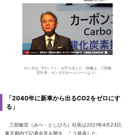
ホンダは「EVシフト」を打ち出した（画像は、三部敏
宏社長。ホンダのホームページより）
「2040年に新車から出るCO2をゼロにす
る」
三部敏宏（みべ・としひろ）社長は2021年4月23日、
東京都内で記者会見を開き、こう発表した。