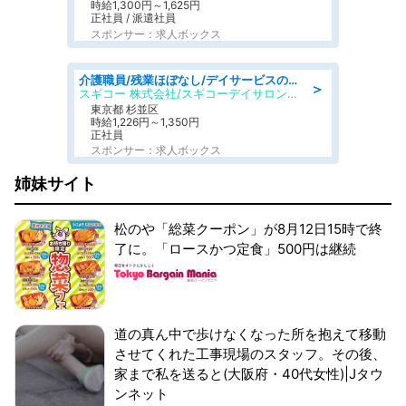
時給1,300円～1,625円
正社員 / 派遣社員
スポンサー：求人ボックス
介護職員/残業ほぼなし/デイサービスの介護士/日勤のみ
＞
スギコー 株式会社/スギコーデイサロン浜田山
東京都 杉並区
時給1,226円～1,350円
正社員
スポンサー：求人ボックス
姉妹サイト
松のや「総菜クーポン」が8月12日15時で終
了に。「ロースかつ定食」500円は継続
道の真ん中で歩けなくなった所を抱えて移動
させてくれた工事現場のスタッフ。その後、
家まで私を送ると(大阪府・40代女性)|Jタウ
ンネット