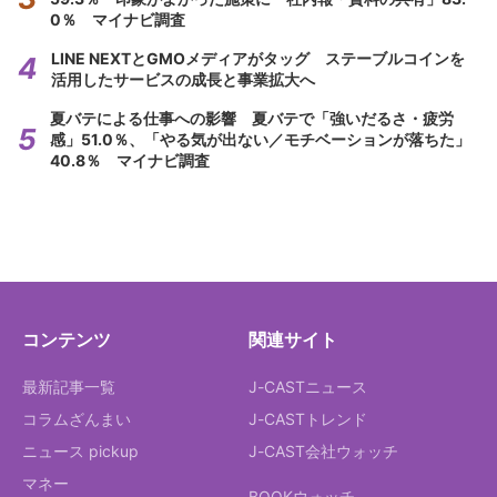
0％ マイナビ調査
LINE NEXTとGMOメディアがタッグ ステーブルコインを
活用したサービスの成長と事業拡大へ
夏バテによる仕事への影響 夏バテで「強いだるさ・疲労
感」51.0％、「やる気が出ない／モチベーションが落ちた」
40.8％ マイナビ調査
コンテンツ
関連サイト
最新記事一覧
J-CASTニュース
コラムざんまい
J-CASTトレンド
ニュース pickup
J-CAST会社ウォッチ
マネー
BOOKウォッチ