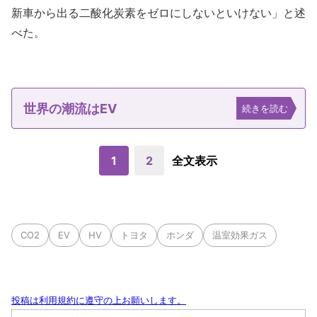
新車から出る二酸化炭素をゼロにしないといけない」と述
べた。
世界の潮流はEV
続きを読む
1
2
全文表示
CO2
EV
HV
トヨタ
ホンダ
温室効果ガス