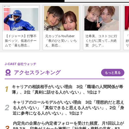
【ドジャース】打撃不
元カップルYouTuber
辻希美、コストコに行
「
振ベッツ、低迷のチー
「夜のひと笑い」いち
くたびに買って...大絶
紗
ムで「最も懸念...
え、新恋...
賛 少しア...
リ
J-CAST 会社ウォッチ
アクセスランキング
もっと見る
キャリアの相談相手がいない理由 3位「職場の人間関係が希
薄」、2位「真剣に話せる人がいない」、1位は？
キャリアのロールモデルがいない理由 3位「理想的だと思え
る人がいない」「真似できると思える人がいない」、2位「身
近に参考になる人がいない」、1位は？
内定先の企業から内定者フォローを受けた頻度、月1回以上が
59.3％ 印象がよかった施策に「社内報・資料の共有」83.