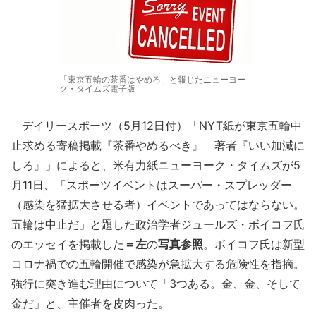
「東京五輪の茶番はやめろ」と報じたニューヨー
ク・タイムズ電子版
デイリースポーツ（5月12日付）「NYT紙が東京五輪中
止求める寄稿掲載『茶番やめるべき』 著者『いい加減に
しろ』」によると、米有力紙ニューヨーク・タイムズが5
月11日、「スポーツイベントはスーパー・スプレッダー
（感染を猛拡大させる者）イベントであってはならない。
五輪は中止だ」と題した政治学者ジュールズ・ボイコフ氏
のエッセイを掲載した
＝左
の
写真参照
。ボイコフ氏は新型
コロナ禍での五輪開催で感染が急拡大する危険性を指摘。
強行に突き進む理由について「3つある。金、金、そして
金だ」と、主催者を皮肉った。