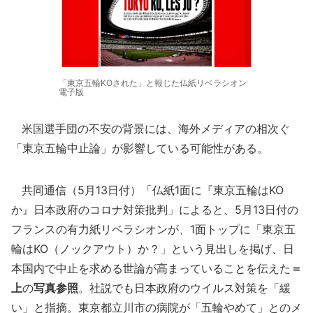
「東京五輪KOされた」と報じた仏紙リベラシオン
電子版
米国選手団の不安の背景には、海外メディアの相次ぐ
「東京五輪中止論」が影響している可能性がある。
共同通信（5月13日付）「仏紙1面に『東京五輪はKO
か』日本政府のコロナ対策批判」によると、5月13日付の
フランスの有力紙リベラシオンが、1面トップに「東京五
輪はKO（ノックアウト）か？」という見出しを掲げ、日
本国内で中止を求める世論が高まっていることを伝えた
＝
上
の
写真参照
。社説でも日本政府のウイルス対策を「緩
い」と指摘。東京都立川市の病院が「五輪やめて」とのメ