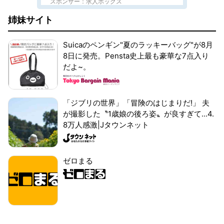
スポンサー：求人ボックス
姉妹サイト
Suicaのペンギン"夏のラッキーバッグ"が8月
8日に発売。Pensta史上最も豪華な7点入り
だよ~。
「ジブリの世界」「冒険のはじまりだ!」 夫
が撮影した〝1歳娘の後ろ姿〟が良すぎて...4.
8万人感激|Jタウンネット
ゼロまる