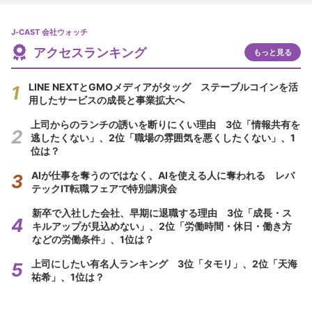
J-CAST 会社ウォッチ
アクセスランキング
もっと見る
LINE NEXTとGMOメディアがタッグ ステーブルコインを活
用したサービスの成長と事業拡大へ
上司からのランチの誘いを断りにくい理由 3位「情報共有を
逃したくない」、2位「職場の雰囲気を悪くしたくない」、1
位は？
AIが仕事を奪うのではなく、AIを使える人に奪われる レバ
テックIT転職フェアで特別講演会
新卒で入社した会社、早期に退職する理由 3位「成長・ス
キルアップが見込めない」、2位「労働時間・休日・働き方
などの労働条件」、1位は？
上司にしたい有名人ランキング 3位「タモリ」、2位「天海
祐希」、1位は？