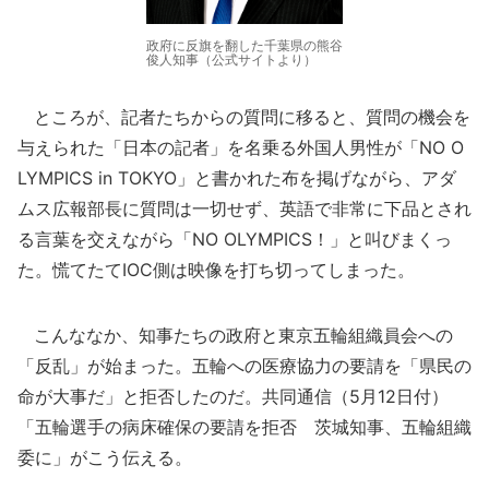
政府に反旗を翻した千葉県の熊谷
俊人知事（公式サイトより）
ところが、記者たちからの質問に移ると、質問の機会を
与えられた「日本の記者」を名乗る外国人男性が「NO O
LYMPICS in TOKYO」と書かれた布を掲げながら、アダ
ムス広報部長に質問は一切せず、英語で非常に下品とされ
る言葉を交えながら「NO OLYMPICS！」と叫びまくっ
た。慌てたてIOC側は映像を打ち切ってしまった。
こんななか、知事たちの政府と東京五輪組織員会への
「反乱」が始まった。五輪への医療協力の要請を「県民の
命が大事だ」と拒否したのだ。共同通信（5月12日付）
「五輪選手の病床確保の要請を拒否 茨城知事、五輪組織
委に」がこう伝える。