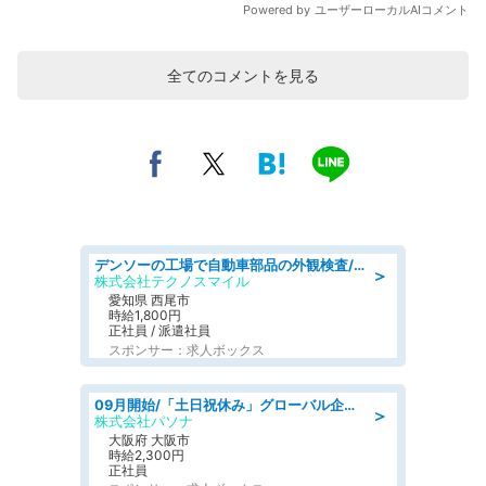
全てのコメントを見る
デンソーの工場で自動車部品の外観検査/denso aichi
＞
株式会社テクノスマイル
愛知県 西尾市
時給1,800円
正社員 / 派遣社員
スポンサー：求人ボックス
09月開始/「土日祝休み」グローバル企業での産業保健のお仕事/保健師/高時給/残業なし/服装自由
＞
株式会社パソナ
大阪府 大阪市
時給2,300円
正社員