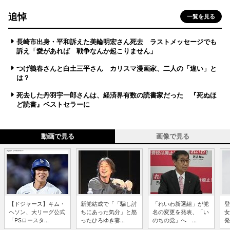
追悼
一覧を見る
長崎市出身・平和訴えた美輪明宏さん死去 ラストメッセージでも
訴え「愛があれば 戦争なんか起こりません」
つげ義春さんと白土三平さん カリスマ漫画家、二人の「違い」と
は？
死去した丹羽宇一郎さんは、経済界有数の読書家だった 『死ぬほ
ど読書』ベストセラーに
動画で見る
画像で見る
【ドジャース】キム・
新党結成で「「騙し討
「れいわ新選組」が党
登
ヘソン、大リーグ公式
ちにあった気分」と怒
名の変更を発表、「い
女
「PSロースタ...
ったひろゆき妻...
のちの党」へ ...
発