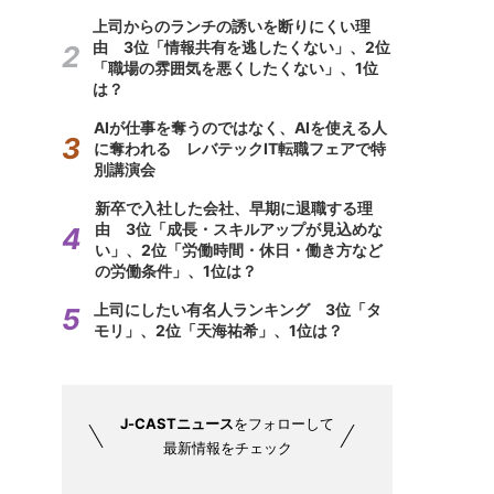
上司からのランチの誘いを断りにくい理
由 3位「情報共有を逃したくない」、2位
「職場の雰囲気を悪くしたくない」、1位
は？
AIが仕事を奪うのではなく、AIを使える人
に奪われる レバテックIT転職フェアで特
別講演会
新卒で入社した会社、早期に退職する理
由 3位「成長・スキルアップが見込めな
い」、2位「労働時間・休日・働き方など
の労働条件」、1位は？
上司にしたい有名人ランキング 3位「タ
モリ」、2位「天海祐希」、1位は？
J-CASTニュース
をフォローして
最新情報をチェック