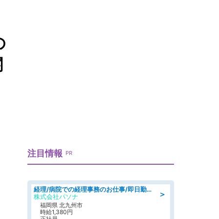
の
関
注目情報
PR
経理/病院での経理事務のお仕事/即日勤務可/車通勤可/経理/一般事務
＞
株式会社パソナ
福岡県 北九州市
時給1,380円
正社員