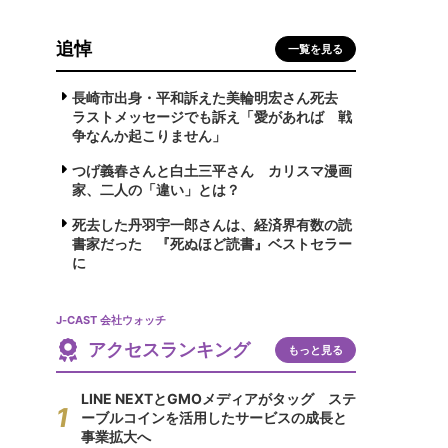
追悼
一覧を見る
長崎市出身・平和訴えた美輪明宏さん死去
ラストメッセージでも訴え「愛があれば 戦
争なんか起こりません」
つげ義春さんと白土三平さん カリスマ漫画
家、二人の「違い」とは？
死去した丹羽宇一郎さんは、経済界有数の読
書家だった 『死ぬほど読書』ベストセラー
に
J-CAST 会社ウォッチ
アクセスランキング
もっと見る
LINE NEXTとGMOメディアがタッグ ステ
ーブルコインを活用したサービスの成長と
事業拡大へ