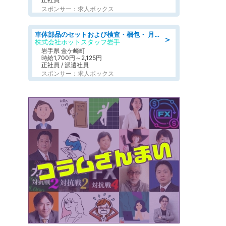
スポンサー：求人ボックス
車体部品のセットおよび検査・梱包・ 月収32万可!自動車部品の組付け・検査 家賃補助あり 長期安定/日払いOK
＞
株式会社ホットスタッフ岩手
岩手県 金ケ崎町
時給1,700円～2,125円
正社員 / 派遣社員
スポンサー：求人ボックス