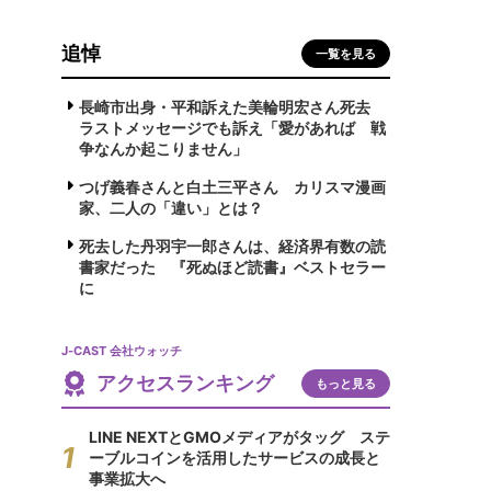
追悼
一覧を見る
長崎市出身・平和訴えた美輪明宏さん死去
ラストメッセージでも訴え「愛があれば 戦
争なんか起こりません」
つげ義春さんと白土三平さん カリスマ漫画
家、二人の「違い」とは？
死去した丹羽宇一郎さんは、経済界有数の読
書家だった 『死ぬほど読書』ベストセラー
に
J-CAST 会社ウォッチ
アクセスランキング
もっと見る
LINE NEXTとGMOメディアがタッグ ステ
ーブルコインを活用したサービスの成長と
事業拡大へ