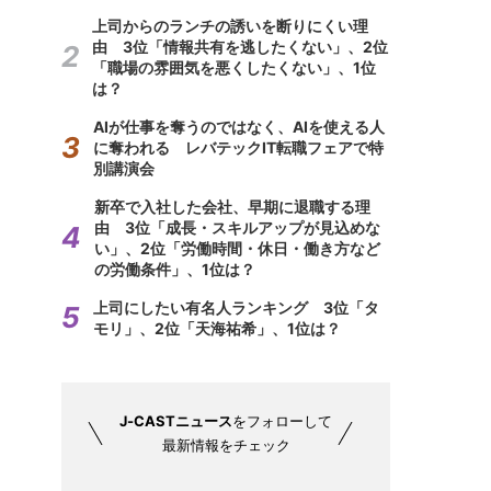
上司からのランチの誘いを断りにくい理
由 3位「情報共有を逃したくない」、2位
「職場の雰囲気を悪くしたくない」、1位
は？
AIが仕事を奪うのではなく、AIを使える人
に奪われる レバテックIT転職フェアで特
別講演会
新卒で入社した会社、早期に退職する理
由 3位「成長・スキルアップが見込めな
い」、2位「労働時間・休日・働き方など
の労働条件」、1位は？
上司にしたい有名人ランキング 3位「タ
モリ」、2位「天海祐希」、1位は？
J-CASTニュース
をフォローして
最新情報をチェック