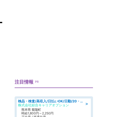
ー
注目情報
PR
検品・検査/高収入/日払いOK/日勤/20・30・40代活躍中/製造 工場
＞
株式会社綜合キャリアオプション
熊本県 菊陽町
時給1,800円～2,250円
正社員 / 派遣社員