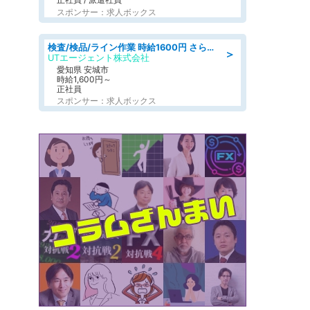
スポンサー：求人ボックス
検査/検品/ライン作業 時給1600円 さら半年ごとに時給50円UP 検品·検査
＞
UTエージェント株式会社
愛知県 安城市
時給1,600円～
正社員
スポンサー：求人ボックス