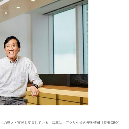
」の導入・実践を支援している（写真は、アクサ生命の安渕聖司社長兼CEO）