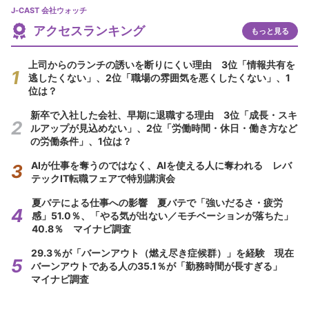
J-CAST 会社ウォッチ
アクセスランキング
もっと見る
上司からのランチの誘いを断りにくい理由 3位「情報共有を
逃したくない」、2位「職場の雰囲気を悪くしたくない」、1
位は？
新卒で入社した会社、早期に退職する理由 3位「成長・スキ
ルアップが見込めない」、2位「労働時間・休日・働き方など
の労働条件」、1位は？
AIが仕事を奪うのではなく、AIを使える人に奪われる レバ
テックIT転職フェアで特別講演会
夏バテによる仕事への影響 夏バテで「強いだるさ・疲労
感」51.0％、「やる気が出ない／モチベーションが落ちた」
40.8％ マイナビ調査
29.3％が「バーンアウト（燃え尽き症候群）」を経験 現在
バーンアウトである人の35.1％が「勤務時間が長すぎる」
マイナビ調査