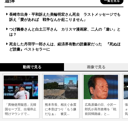
追悼
一覧を見る
長崎市出身・平和訴えた美輪明宏さん死去 ラストメッセージでも
訴え「愛があれば 戦争なんか起こりません」
つげ義春さんと白土三平さん カリスマ漫画家、二人の「違い」と
は？
死去した丹羽宇一郎さんは、経済界有数の読書家だった 『死ぬほ
ど読書』ベストセラーに
動画で見る
画像で見る
「異物使用疑惑」元韓
熊本市長、相次ぐ余震
広島原爆の日、小沢一
張
国セーブ王、出場停止
に本音ぽつり「もう嫌
郎氏が高市政権を「戦
ォ
明けマウンドで...
だなぁ」 被災...
前回帰路線」と...
気