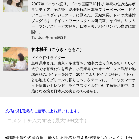
2007年ドイツへ渡り、ドイツ国際平和村で1年間の住み込みボ
ランティア。その後、現地発行の日本語フリーペーパー「ドイ
ツニュースダイジェスト」に勤めた。元編集長。ドイツ大使館
ブログでは「ドイツ・ワークスタイル研究室」を担当。サッカ
ー・ブンデスリーガ大好き。日本人夫とバイリンガル育児に奮
闘中。
Twitter: @imim5636
神木桃子（こうぎ・ももこ）
ドイツ在住ライター
島根県生まれ、東京・多摩育ち。物事の成り立ちを知りたいと
大学では有機化学を専攻。小売業界でのオーガニック製品や地
域産品のバイヤーを経て、2014年よりドイツに移住。「もっ
と心地よくグリーンな暮らしへ」をテーマに、ドイツのマーケ
ット情報やトレンド、ライフスタイルについて執筆活動中。3
歳になる娘と日本人の夫との3人暮らし。