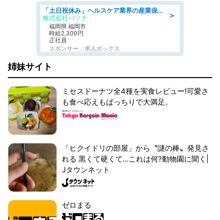
「土日祝休み」ヘルスケア業界の産業保健師/高時給/未経験OK/要資格:保健師、正看護師
＞
株式会社パソナ
福岡県 福岡市
時給2,300円
正社員
スポンサー：求人ボックス
姉妹サイト
ミセスドーナツ全4種を実食レビュー!可愛さ
も食べ応えもばっちりで大満足。
「ヒクイドリの部屋」から〝謎の棒〟発見さ
れる 黒くて硬くて...これは何?動物園に聞く|
Jタウンネット
ゼロまる