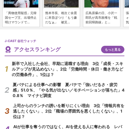
「異物使用疑惑」元韓
熊本市長、相次ぐ余震
広島原爆の日、小沢一
張
国セーブ王、出場停止
に本音ぽつり「もう嫌
郎氏が高市政権を「戦
ォ
明けマウンドで...
だなぁ」 被災...
前回帰路線」と...
気
J-CAST 会社ウォッチ
アクセスランキング
もっと見る
新卒で入社した会社、早期に退職する理由 3位「成長・スキ
ルアップが見込めない」、2位「労働時間・休日・働き方など
の労働条件」、1位は？
夏バテによる仕事への影響 夏バテで「強いだるさ・疲労
感」51.0％、「やる気が出ない／モチベーションが落ちた」4
0.8％ マイナビ調査
上司からのランチの誘いを断りにくい理由 3位「情報共有を
逃したくない」、2位「職場の雰囲気を悪くしたくない」、1
位は？
AIが仕事を奪うのではなく、AIを使える人に奪われる レバ