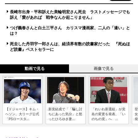
長崎市出身・平和訴えた美輪明宏さん死去 ラストメッセージでも
訴え「愛があれば 戦争なんか起こりません」
つげ義春さんと白土三平さん カリスマ漫画家、二人の「違い」と
は？
死去した丹羽宇一郎さんは、経済界有数の読書家だった 『死ぬほ
ど読書』ベストセラーに
動画で見る
画像で見る
【ドジャース】キム・
新党結成で「「騙し討
「れいわ新選組」が党
登
ヘソン、大リーグ公式
ちにあった気分」と怒
名の変更を発表、「い
女
「PSロースタ...
ったひろゆき妻...
のちの党」へ ...
発