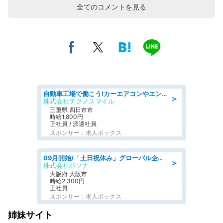
全てのコメントを見る
自動車工場で働こう!カーエアコンやエンジンの製造・加工業務/寮完備 denso aichi
＞
株式会社テクノスマイル
三重県 四日市市
時給1,800円
正社員 / 派遣社員
スポンサー：求人ボックス
09月開始/「土日祝休み」グローバル企業での産業保健のお仕事/保健師/高時給/残業なし/服装自由
＞
株式会社パソナ
大阪府 大阪市
時給2,300円
正社員
スポンサー：求人ボックス
姉妹サイト