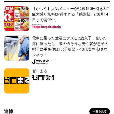
【かつや】人気メニューが税抜150円引き&ご
飯大盛り無料!お得すぎる「感謝祭」は8月14
日まで開催中。
電車に乗った途端にグズる2歳息子。空いた
席に座ったら、隣の怖そうな男性客が息子の
帽子に手を伸ばし(千葉県・40代女性)|Jタウ
ンネット
ゼロまる
追悼
一覧を見る