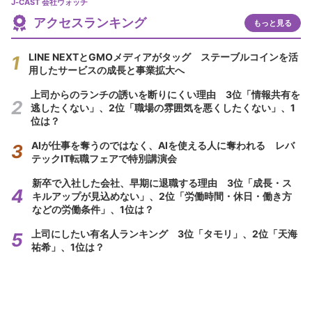
J-CAST 会社ウォッチ
アクセスランキング
もっと見る
LINE NEXTとGMOメディアがタッグ ステーブルコインを活
用したサービスの成長と事業拡大へ
上司からのランチの誘いを断りにくい理由 3位「情報共有を
逃したくない」、2位「職場の雰囲気を悪くしたくない」、1
位は？
AIが仕事を奪うのではなく、AIを使える人に奪われる レバ
テックIT転職フェアで特別講演会
新卒で入社した会社、早期に退職する理由 3位「成長・ス
キルアップが見込めない」、2位「労働時間・休日・働き方
などの労働条件」、1位は？
上司にしたい有名人ランキング 3位「タモリ」、2位「天海
祐希」、1位は？