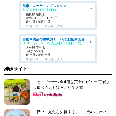
洗車・コーティングスタッフ
＞
株式会社I・PARTNERS
福岡県 福岡市
時給1,400円～1,750円
正社員 / 派遣社員
スポンサー：求人ボックス
自動車製品の機械加工・部品運搬/寮完備/日払い/工場・製造
＞
UTエージェント株式会社AGT西日本第二CU
大分県 宇佐市
時給1,550円
正社員 / 派遣社員
スポンサー：求人ボックス
姉妹サイト
ミセスドーナツ全4種を実食レビュー!可愛さ
も食べ応えもばっちりで大満足。
「夜中に見たら失神する」「こわいこわいこ