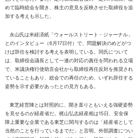
めて臨時総会を開き、株主の意見を反映させた取締役を追
加する考えも示した。
永山氏は米経済紙「ウォールストリート・ジャーナル」
とのインタビュー（6月17日付）で、問題解決のめどがつ
けば辞任を検討する考えを表明している。同氏について
は、取締役会議長として一連の対応の責任を問われる立場
で、米議決権行使助言会社から取締役再任反対を推奨され
ていることもあり、総会での再任のため、いずれ辞任する
姿勢を示す必要があったとの見方もある。
東芝経営陣とは対照的に、開き直りともいえる強硬姿勢
を見せるのが経産省だ。梶山弘志経産相は15日、安全保
障上重要な企業である東芝に関与するのは「経産省として
当然のことを行っているまでだ」と言明。外部調査につい