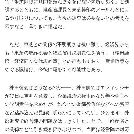
て「事実関係に疑問を持たざるを得ない箇所がある」と強
調するとともに、経産省課長と東芝幹部のメールなどによ
るやり取りについても、今後の調査は必要ないとの考えを
示すなど、幕引きに躍起だ。
ただ、東芝との関係の不明朗さは覆い難く、経済界から
も「東芝の取締役会と経産省は説明責任を負う」（桜田謙
悟・経済同友会代表幹事）との声も出ており、産業政策を
めぐる議論は、今後に尾を引く可能性もある。
株主総会はどうなるのか――。株主側ではエフィッシモ
が17日に声明を発表し、企業統治の抜本的な改善や株主へ
の説明責任を求めたが、総会での取締役選任などへの賛否
など踏み込んだ見解は明らかにしていない。ひとまず、外
部調査で経営陣の問題がはっきりしたことで、「経産省と
の関係などで引き続き揺さぶりつつ、当面は経営陣の対応