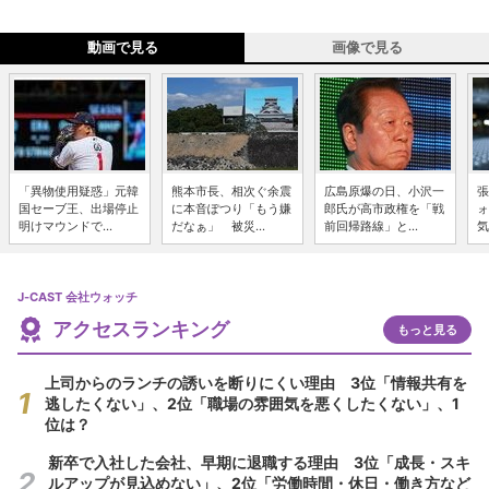
動画で見る
画像で見る
「異物使用疑惑」元韓
熊本市長、相次ぐ余震
広島原爆の日、小沢一
張
国セーブ王、出場停止
に本音ぽつり「もう嫌
郎氏が高市政権を「戦
ォ
明けマウンドで...
だなぁ」 被災...
前回帰路線」と...
気
J-CAST 会社ウォッチ
アクセスランキング
もっと見る
上司からのランチの誘いを断りにくい理由 3位「情報共有を
逃したくない」、2位「職場の雰囲気を悪くしたくない」、1
位は？
新卒で入社した会社、早期に退職する理由 3位「成長・スキ
ルアップが見込めない」、2位「労働時間・休日・働き方など