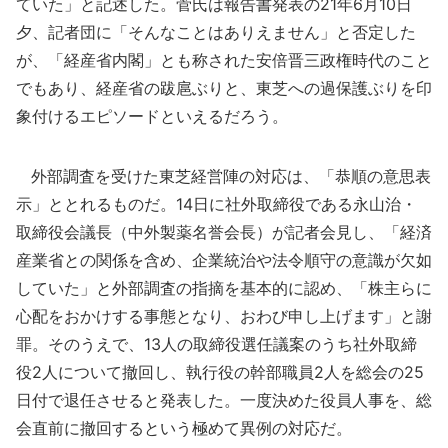
ていた」と記述した。菅氏は報告書発表の21年6月10日
夕、記者団に「そんなことはありえません」と否定した
が、「経産省内閣」とも称された安倍晋三政権時代のこと
でもあり、経産省の跋扈ぶりと、東芝への過保護ぶりを印
象付けるエピソードといえるだろう。
外部調査を受けた東芝経営陣の対応は、「恭順の意思表
示」ととれるものだ。14日に社外取締役である永山治・
取締役会議長（中外製薬名誉会長）が記者会見し、「経済
産業省との関係を含め、企業統治や法令順守の意識が欠如
していた」と外部調査の指摘を基本的に認め、「株主らに
心配をおかけする事態となり、おわび申し上げます」と謝
罪。そのうえで、13人の取締役選任議案のうち社外取締
役2人について撤回し、執行役の幹部職員2人を総会の25
日付で退任させると発表した。一度決めた役員人事を、総
会直前に撤回するという極めて異例の対応だ。