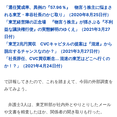
「選任賛成率、異例の『57.96％』 物言う株主に悩まさ
れる東芝・車谷社長のかじ取り」（2020年8月25日付）
「東芝経営陣の正念場 『物言う株主』が揺さぶる『不利
益な議決権行使』の実態解明のゆくえ」（2021年3月27
日付）
「東芝2兆円買収 CVCキャピタルの提案は『混迷』から
脱出するチャンスなのか？」（2021年3月27日付）
「社長辞任、CVC買収断念... 混迷の東芝はどこへ行くの
か！？」（2021年4月24日付）
で詳報してきたので、これを踏まえて、今回の外部調査を
みてみよう。
弁護士3人は、東芝幹部が社内外とやりとりしたメール
や文書を精査したほか、関係者の聞き取りも行った。