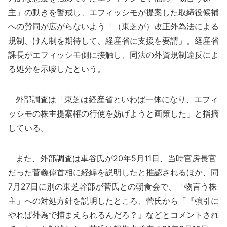
主」の動きを警戒し、エフィッシモが提案した取締役候補
への賛同が広がらないよう「（東芝が）改正外為法による
規制、けん制を期待して、経産省に支援を要請」。経産省
課長がエフィッシモ側に接触し、同法の外資規制違反によ
る処分を示唆したという。
外部調査は「東芝は経産省といわば一体になり、エフィ
ッシモの株主提案権の行使を妨げようと画策した」と指摘
している。
また、外部調査は車谷氏が20年5月11日、当時官房長官
だった菅義偉首相に経緯を説明したと推認されるほか、同
7月27日に別の東芝幹部が菅氏との朝食会で、「物言う株
主」への対処方針を説明したところ、菅氏から「『強引に
やれば外為で捕まえられるんだろ？』などとコメントされ