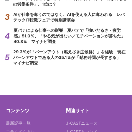
の労働条件」、1位は？
AIが仕事を奪うのではなく、AIを使える人に奪われる レバ
テックIT転職フェアで特別講演会
夏バテによる仕事への影響 夏バテで「強いだるさ・疲労
感」51.0％、「やる気が出ない／モチベーションが落ちた」
40.8％ マイナビ調査
29.3％が「バーンアウト（燃え尽き症候群）」を経験 現在
バーンアウトである人の35.1％が「勤務時間が長すぎる」
マイナビ調査
コンテンツ
関連サイト
最新記事一覧
J-CASTニュース
コラムざんまい
J-CASTトレンド