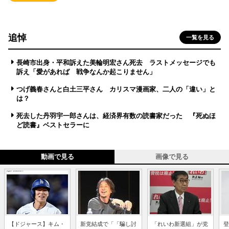
追悼
一覧を見る
長崎市出身・平和訴えた美輪明宏さん死去 ラストメッセージでも
訴え「愛があれば 戦争なんか起こりません」
つげ義春さんと白土三平さん カリスマ漫画家、二人の「違い」と
は？
死去した丹羽宇一郎さんは、経済界有数の読書家だった 『死ぬほ
ど読書』ベストセラーに
動画で見る
画像で見る
【ドジャース】キム・
新党結成で「「騙し討
「れいわ新選組」が党
登