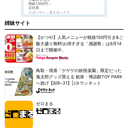
時給1,500円～
正社員
スポンサー：求人ボックス
姉妹サイト
【かつや】人気メニューが税抜150円引き&ご
飯大盛り無料!お得すぎる「感謝祭」は8月14
日まで開催中。
鳥取・境港「ゲゲゲの妖怪楽園」限定だった
鬼太郎グッズ買える 銀座・博品館TOY PARK
へ急げ【8/8~31】|Jタウンネット
ゼロまる