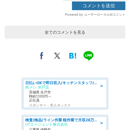
全てのコメントを見る
日払いOKで即日収入/キッチンスタッフ/「原付免許必須」デリバリー業務など、自己成長可能な幅広い仕事に挑戦!髪型自由&ピアス・ネイルOK/茨城県/水戸市
＞
肉メシ 水戸店
茨城県 水戸市
時給1,100円～
正社員
スポンサー：求人ボックス
検査/検品/ライン作業 軽作業で月収28万円可 センサー部品の箱詰め 日勤 土日休
＞
UTエージェント株式会社
三重県 伊勢市