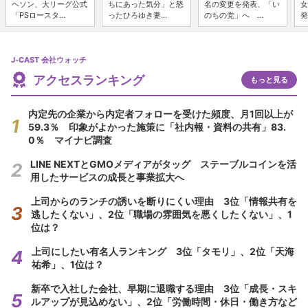
ヘソン、大リーグ公式
ちにあった気分」と怒
名の変更を発表、「い
女
「PSロースタ...
ったひろゆき妻...
のちの党」へ ...
発
J-CAST 会社ウォッチ
アクセスランキング
もっと見る
内定先の企業から内定者フォローを受けた頻度、月1回以上が
59.3％ 印象がよかった施策に「社内報・資料の共有」83.
0％ マイナビ調査
LINE NEXTとGMOメディアがタッグ ステーブルコインを活
用したサービスの成長と事業拡大へ
上司からのランチの誘いを断りにくい理由 3位「情報共有を
逃したくない」、2位「職場の雰囲気を悪くしたくない」、1
位は？
上司にしたい有名人ランキング 3位「タモリ」、2位「天海
祐希」、1位は？
新卒で入社した会社、早期に退職する理由 3位「成長・スキ
ルアップが見込めない」、2位「労働時間・休日・働き方など