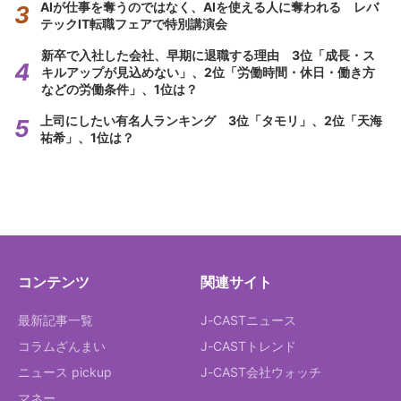
AIが仕事を奪うのではなく、AIを使える人に奪われる レバ
テックIT転職フェアで特別講演会
新卒で入社した会社、早期に退職する理由 3位「成長・ス
キルアップが見込めない」、2位「労働時間・休日・働き方
などの労働条件」、1位は？
上司にしたい有名人ランキング 3位「タモリ」、2位「天海
祐希」、1位は？
コンテンツ
関連サイト
最新記事一覧
J-CASTニュース
コラムざんまい
J-CASTトレンド
ニュース pickup
J-CAST会社ウォッチ
マネー