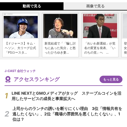
動画で見る
画像で見る
【ドジャース】キム・
新党結成で「「騙し討
「れいわ新選組」が党
登
ヘソン、大リーグ公式
ちにあった気分」と怒
名の変更を発表、「い
女
「PSロースタ...
ったひろゆき妻...
のちの党」へ ...
発
J-CAST 会社ウォッチ
アクセスランキング
もっと見る
LINE NEXTとGMOメディアがタッグ ステーブルコインを活
用したサービスの成長と事業拡大へ
上司からのランチの誘いを断りにくい理由 3位「情報共有を
逃したくない」、2位「職場の雰囲気を悪くしたくない」、1
位は？