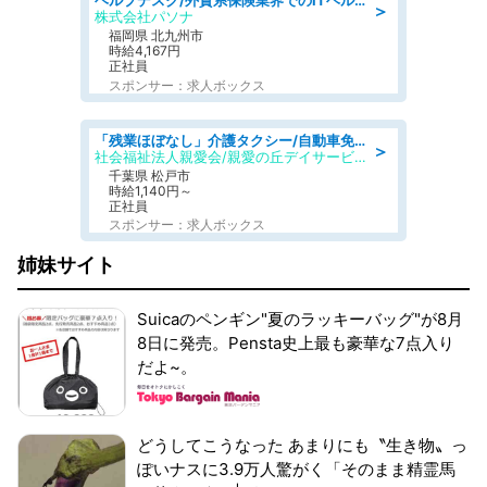
ヘルプデスク/外資系保険業界でのITヘルプデスク業務/駅近/即日勤務可/ヘルプデスク
＞
株式会社パソナ
福岡県 北九州市
時給4,167円
正社員
スポンサー：求人ボックス
「残業ほぼなし」介護タクシー/自動車免許必須/正職員/日勤のみ/デイサービス
＞
社会福祉法人親愛会/親愛の丘デイサービス
千葉県 松戸市
時給1,140円～
正社員
スポンサー：求人ボックス
姉妹サイト
Suicaのペンギン"夏のラッキーバッグ"が8月
8日に発売。Pensta史上最も豪華な7点入り
だよ~。
どうしてこうなった あまりにも〝生き物〟っ
ぽいナスに3.9万人驚がく「そのまま精霊馬