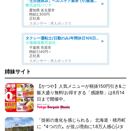
「土日祝休み」ヘルスケア業界での産業保健師業務/看護師/高時給/未経験OK/要資格:正看護師
＞
株式会社パソナ
愛知県 名古屋市
時給2,300円
正社員
スポンサー：求人ボックス
タクシー運転士/日勤のみ/年間休日105日/野球無料観戦などの福利厚生/学歴不問
＞
小湊鐵道株式会社
千葉県 市原市
時給1,140円～
正社員
スポンサー：求人ボックス
姉妹サイト
【かつや】人気メニューが税抜150円引き&ご
飯大盛り無料!お得すぎる「感謝祭」は8月14
日まで開催中。
「技術の進化を感じられる」 北海道・積丹町
に〝4つの穴〟が並ぶ理由に1.8万人感心|Jタ