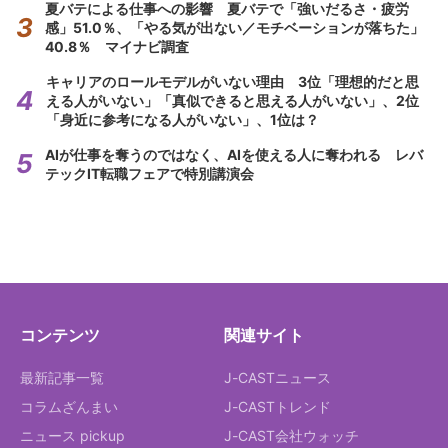
夏バテによる仕事への影響 夏バテで「強いだるさ・疲労
感」51.0％、「やる気が出ない／モチベーションが落ちた」
40.8％ マイナビ調査
キャリアのロールモデルがいない理由 3位「理想的だと思
える人がいない」「真似できると思える人がいない」、2位
「身近に参考になる人がいない」、1位は？
AIが仕事を奪うのではなく、AIを使える人に奪われる レバ
テックIT転職フェアで特別講演会
コンテンツ
関連サイト
最新記事一覧
J-CASTニュース
コラムざんまい
J-CASTトレンド
ニュース pickup
J-CAST会社ウォッチ