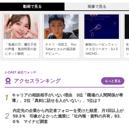
動画で見る
画像で見る
「鬼滅の刃」禰豆子役
ナイツ・塙宣之、You
解散のレペゼンフォッ
女
の声優・鬼頭明里の姿
Tuberヒカルの落語家
クス元リーダー・DJ S
利
にネット騒然 ...
デビュー...
HACHO...
ッ
J-CAST 会社ウォッチ
アクセスランキング
もっと見る
キャリアの相談相手がいない理由 3位「職場の人間関係が希
薄」、2位「真剣に話せる人がいない」、1位は？
内定先の企業から内定者フォローを受けた頻度、月1回以上が
59.3％ 印象がよかった施策に「社内報・資料の共有」83.
0％ マイナビ調査