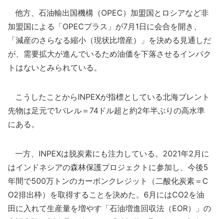
他方、石油輸出国機構（OPEC）加盟国とロシアなど非
加盟国による「OPECプラス」が7月1日に会合を開き、
「減産のさらなる縮小（現状比増産）」を決める見通しだ
が、需要拡大が進んでいるため油価を下落させるインパク
トはないとみられている。
こうしたことからINPEXが指標としている北海ブレント
先物は足元で1バレル＝74ドル超と約2年半ぶりの高水準
にある。
一方、INPEXは脱炭素にも注力している。2021年2月に
はインドネシアの森林保護プロジェクトに参加し、今後5
年間で500万トンのカーボンクレジット（二酸化炭素＝C
O2排出枠）を取得することを決めた。6月にはCO2を油
田に入れて生産量を増やす「石油増進回収法（EOR）」の