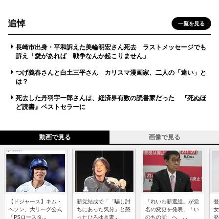
追悼
一覧を見る
長崎市出身・平和訴えた美輪明宏さん死去 ラストメッセージでも
訴え「愛があれば 戦争なんか起こりません」
つげ義春さんと白土三平さん カリスマ漫画家、二人の「違い」と
は？
死去した丹羽宇一郎さんは、経済界有数の読書家だった 『死ぬほ
ど読書』ベストセラーに
動画で見る
画像で見る
【ドジャース】キム・
新党結成で「「騙し討
「れいわ新選組」が党
登
ヘソン、大リーグ公式
ちにあった気分」と怒
名の変更を発表、「い
女
「PSロースタ...
ったひろゆき妻...
のちの党」へ ...
発