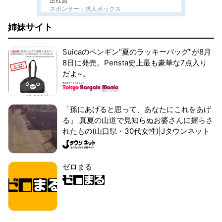
正社員
スポンサー：求人ボックス
姉妹サイト
Suicaのペンギン"夏のラッキーバッグ"が8月
8日に発売。Pensta史上最も豪華な7点入り
だよ~。
「孫にあげると思って、あなたにこれをあげ
る」 真夏の山道で見知らぬお婆さんに握らさ
れたもの(山口県・30代女性)|Jタウンネット
ゼロまる