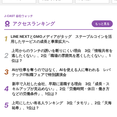
J-CAST 会社ウォッチ
アクセスランキング
もっと見る
LINE NEXTとGMOメディアがタッグ ステーブルコインを活
用したサービスの成長と事業拡大へ
上司からのランチの誘いを断りにくい理由 3位「情報共有を
逃したくない」、2位「職場の雰囲気を悪くしたくない」、1
位は？
AIが仕事を奪うのではなく、AIを使える人に奪われる レバ
テックIT転職フェアで特別講演会
新卒で入社した会社、早期に退職する理由 3位「成長・ス
キルアップが見込めない」、2位「労働時間・休日・働き方
などの労働条件」、1位は？
上司にしたい有名人ランキング 3位「タモリ」、2位「天海
祐希」、1位は？