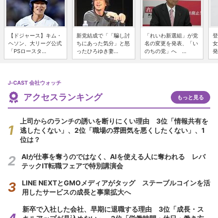
【ドジャース】キム・
新党結成で「「騙し討
「れいわ新選組」が党
登
ヘソン、大リーグ公式
ちにあった気分」と怒
名の変更を発表、「い
女
「PSロースタ...
ったひろゆき妻...
のちの党」へ ...
発
J-CAST 会社ウォッチ
アクセスランキング
もっと見る
上司からのランチの誘いを断りにくい理由 3位「情報共有を
逃したくない」、2位「職場の雰囲気を悪くしたくない」、1
位は？
AIが仕事を奪うのではなく、AIを使える人に奪われる レバ
テックIT転職フェアで特別講演会
LINE NEXTとGMOメディアがタッグ ステーブルコインを活
用したサービスの成長と事業拡大へ
新卒で入社した会社、早期に退職する理由 3位「成長・ス