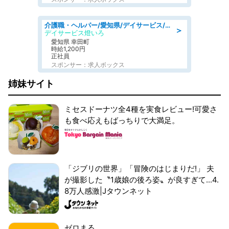
介護職・ヘルパー/愛知県/デイサービス/JR東海道本線 幸田/額田郡幸田町
＞
デイサービス燈いろ
愛知県 幸田町
時給1,200円
正社員
スポンサー：求人ボックス
姉妹サイト
ミセスドーナツ全4種を実食レビュー!可愛さ
も食べ応えもばっちりで大満足。
「ジブリの世界」「冒険のはじまりだ!」 夫
が撮影した〝1歳娘の後ろ姿〟が良すぎて...4.
8万人感激|Jタウンネット
ゼロまる