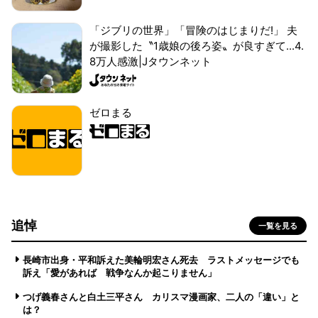
「ジブリの世界」「冒険のはじまりだ!」 夫
が撮影した〝1歳娘の後ろ姿〟が良すぎて...4.
8万人感激|Jタウンネット
ゼロまる
追悼
一覧を見る
長崎市出身・平和訴えた美輪明宏さん死去 ラストメッセージでも
訴え「愛があれば 戦争なんか起こりません」
つげ義春さんと白土三平さん カリスマ漫画家、二人の「違い」と
は？