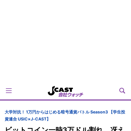
大学対抗！ 1万円からはじめる暗号通貨バトル Season3 【学生投
資連合 USIC×J-CAST】
ビットコイン一時3万ドル割れ 冴え