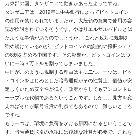
カ東部の国、タンザニアで動きがあったようですね。
タンザニアは、2019年に中央銀行によってビットコイン
の使用が禁じられていましたが、大統領の意向で使用の容
認が検討されているそうです。やはりエルサルバドルと似
たような事情があるのでしょうか。 これと反対に規制を
強め続けているのが、ビットコインの地理的の採掘シェア
の6割を占める中国です。その影響か、ビットコインはつ
いに一時３万ドルを割ってしまいました。
中国がこのように規制する理由は主に二つ。一つは、ビッ
トコインをはじめとした暗号通貨がその性質上、価値が安
定しくいため安全性が低く、政府からしてもアンコントロ
ーラブルな代物であるということです。しかし、見方を変
えればそれが暗号通貨の利点でもあるので、難しいところ
ですね。
もう一つは、環境に負荷をかける原因になるということで
す。暗号通貨取引の承認には複雑な計算が必要で、これを