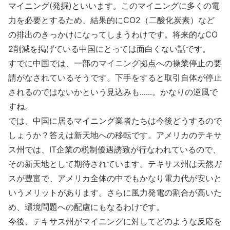
マイニング(発掘)といいます。このマイニングに多くの電
力を必要とするため、結果的にCO2（二酸化炭素）など
の排出のきっかけになってしまうわけです。将来的なCO
2削減を掲げている中国にとっては面白くない話です。
すでに中国では、一部のマイニング拠点への操業停止の要
請がなされているそうです。下手をすると取引自体が停止
されるのではないかという見込みも......。かなりの逆風で
すね。
では、中国に居るマイニング業者たちは今後どうするので
しょうか？答えは新天地への移転です。アメリカのテキサ
ス州では、IT企業の税制優遇誘致が行なわれているので、
その新天地として期待されています。テキサス州は天然ガ
スが豊富で、アメリカ全体の中でもかなり電力代が安いと
いうメリットがあります。さらに風力発電の割合が高いた
め、環境問題への配慮にもなるわけです。
今後、テキサス州がマイニングに対してどのような反応を