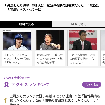
死去した丹羽宇一郎さんは、経済界有数の読書家だった 『死ぬほ
ど読書』ベストセラーに
動画で見る
画像で見る
【ドジャース】キム・
新党結成で「「騙し討
「れいわ新選組」が党
登
ヘソン、大リーグ公式
ちにあった気分」と怒
名の変更を発表、「い
女
「PSロースタ...
ったひろゆき妻...
のちの党」へ ...
発
J-CAST 会社ウォッチ
アクセスランキング
もっと見る
上司からのランチの誘いを断りにくい理由 3位「情報共有を
逃したくない」、2位「職場の雰囲気を悪くしたくない」、1
位は？