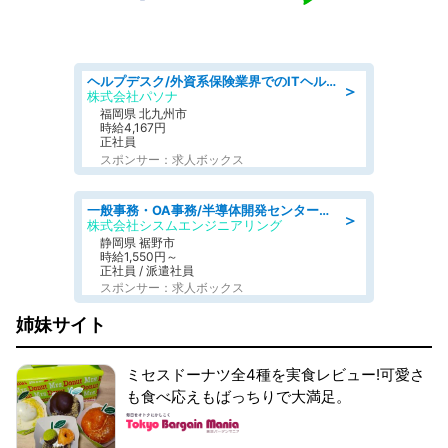
ヘルプデスク/外資系保険業界でのITヘルプデスク業務/駅近/即日勤務可/ヘルプデスク
＞
株式会社パソナ
福岡県 北九州市
時給4,167円
正社員
スポンサー：求人ボックス
一般事務・OA事務/半導体開発センター内で事務&軽作業スタッフ、募集
＞
株式会社シスムエンジニアリング
静岡県 裾野市
時給1,550円～
正社員 / 派遣社員
スポンサー：求人ボックス
姉妹サイト
ミセスドーナツ全4種を実食レビュー!可愛さ
も食べ応えもばっちりで大満足。