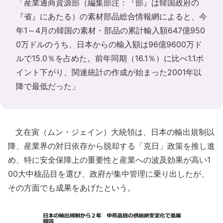
「産業通商資源部（編集部注：『部』は韓国政府の
『省』にあたる）の素材部品総合情報網によると、今
年1～4月の韓国の素材・部品の累計輸入額647億950
0万ドルのうち、日本からの輸入額は96億9600万ド
ルで15.0％を占めた。前年同期（16.1％）に比べ1.1ポ
イント下がり、関連統計の作成が始まった2001年以
降で最低だった」
文在寅（ムン・ジェイン）大統領は、日本の輸出規制以
降、産業界の対日依存から脱却する「克日」政策を推し進
め、特に安全保障上の重要性と産業への波及効果が高い1
00大中核品目を選び、政府が集中管理に乗り出したが、
その方面でも成果をあげたという。