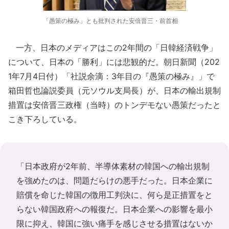
「愚策の極み」とも批判された安倍晋三・前首相
一方、日本のメディアはこの2年間の「日韓経済戦争」
について、日本の「勝利」には悲観的だ。朝日新聞（202
1年7月4日付）「社説余滴：3年目の『愚策の極み』」で
箱田哲也論説委員（元ソウル支局長）が、日本の輸出規制
措置は安倍晋三政権（当時）のトンデモない愚策だったと
こき下ろしている。
「日本政府が2年前、半導体素材の韓国への輸出規制
を強めたのは、問題だらけの悪手だった。日本企業に
賠償を命じた韓国の徴用工判決に、何ら是正措置をと
らない韓国政府への報復だ。日本企業への影響を最小
限に抑え、韓国に強い痛手を感じさせる措置はないか