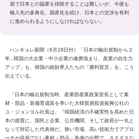
面で日本との協業を排除することは難しいが、今後も
輸入先の多角化、国産化を続け、日本との交渉を有利
に進められるようにしなければならない」
ハンギョレ新聞（6月28日付）「日本の輸出規制から２
年...韓国の大企業・中小企業の連携強まり、産業の自生力
アップ」も、韓国の政財界人たちの「勝利宣言」を、こう
伝えている。
「日本の輸出規制当時、産業部産業政策室長として素
材・部品・装備育成策を率いた大韓貿易投資振興公社の
ユ・ジョンヨル社長は、『韓国経済の不確実性を高めた日
本の措置に、国民と企業、公共機関、そして政府が一丸と
なって対応した代表例だ。狭い市場、高い技術力でアプロ
ーチが容易でない素材・部品・装備の分野で、さまざまな