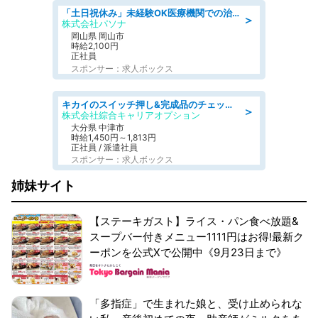
「土日祝休み」未経験OK医療機関での治験コーディネーターのお仕事
＞
株式会社パソナ
岡山県 岡山市
時給2,100円
正社員
スポンサー：求人ボックス
キカイのスイッチ押し&完成品のチェック/好条件
＞
株式会社綜合キャリアオプション
大分県 中津市
時給1,450円～1,813円
正社員 / 派遣社員
スポンサー：求人ボックス
姉妹サイト
【ステーキガスト】ライス・パン食べ放題&
スープバー付きメニュー1111円はお得!最新ク
ーポンを公式Xで公開中《9月23日まで》
「多指症」で生まれた娘と、受け止められな