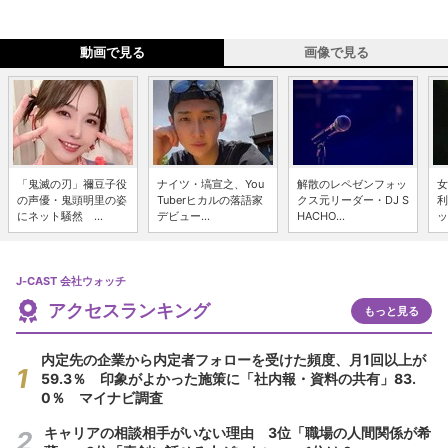
動画で見る
画像で見る
「鬼滅の刃」禰豆子役
ナイツ・塙宣之、You
解散のレペゼンフォッ
女
の声優・鬼頭明里の姿
Tuberヒカルの落語家
クス元リーダー・DJ S
利
にネット騒然 ...
デビュー...
HACHO...
ッ
J-CAST 会社ウォッチ
アクセスランキング
もっと見る
内定先の企業から内定者フォローを受けた頻度、月1回以上が
59.3％ 印象がよかった施策に「社内報・資料の共有」83.
0％ マイナビ調査
キャリアの相談相手がいない理由 3位「職場の人間関係が希