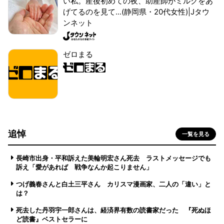
い私。産後初めての夜、助産師がミルクをあ
げてるのを見て...(静岡県・20代女性)|Jタウ
ンネット
ゼロまる
追悼
一覧を見る
長崎市出身・平和訴えた美輪明宏さん死去 ラストメッセージでも
訴え「愛があれば 戦争なんか起こりません」
つげ義春さんと白土三平さん カリスマ漫画家、二人の「違い」と
は？
死去した丹羽宇一郎さんは、経済界有数の読書家だった 『死ぬほ
ど読書』ベストセラーに