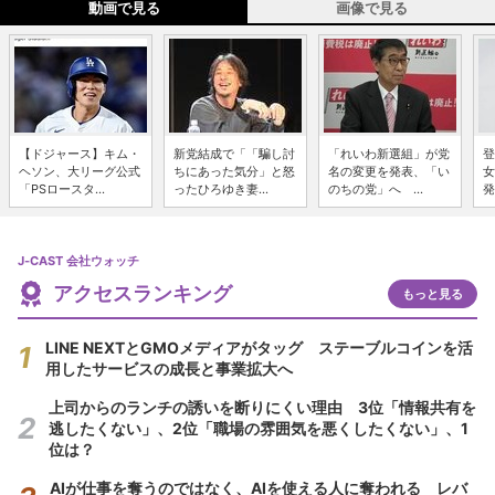
動画で見る
画像で見る
【ドジャース】キム・
新党結成で「「騙し討
「れいわ新選組」が党
登
ヘソン、大リーグ公式
ちにあった気分」と怒
名の変更を発表、「い
女
「PSロースタ...
ったひろゆき妻...
のちの党」へ ...
発
J-CAST 会社ウォッチ
アクセスランキング
もっと見る
LINE NEXTとGMOメディアがタッグ ステーブルコインを活
用したサービスの成長と事業拡大へ
上司からのランチの誘いを断りにくい理由 3位「情報共有を
逃したくない」、2位「職場の雰囲気を悪くしたくない」、1
位は？
AIが仕事を奪うのではなく、AIを使える人に奪われる レバ