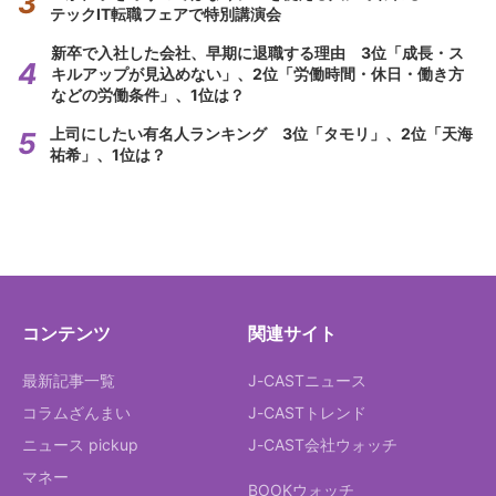
テックIT転職フェアで特別講演会
新卒で入社した会社、早期に退職する理由 3位「成長・ス
キルアップが見込めない」、2位「労働時間・休日・働き方
などの労働条件」、1位は？
上司にしたい有名人ランキング 3位「タモリ」、2位「天海
祐希」、1位は？
コンテンツ
関連サイト
最新記事一覧
J-CASTニュース
コラムざんまい
J-CASTトレンド
ニュース pickup
J-CAST会社ウォッチ
マネー
BOOKウォッチ