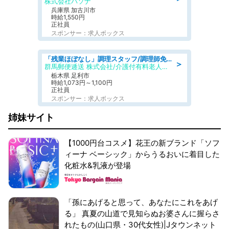
株式会社パソナ
兵庫県 加古川市
時給1,550円
正社員
スポンサー：求人ボックス
「残業ほぼなし」調理スタッフ/調理師免許必須/正職員/日勤のみ/介護付き有料老人ホーム/社会保障完備
＞
群馬郵便逓送 株式会社/介護付有料老人ホーム ふる里
栃木県 足利市
時給1,073円～1,100円
正社員
スポンサー：求人ボックス
姉妹サイト
【1000円台コスメ】花王の新ブランド「ソフ
ィーナ ベーシック」からうるおいに着目した
化粧水&乳液が登場
「孫にあげると思って、あなたにこれをあげ
る」 真夏の山道で見知らぬお婆さんに握らさ
れたもの(山口県・30代女性)|Jタウンネット