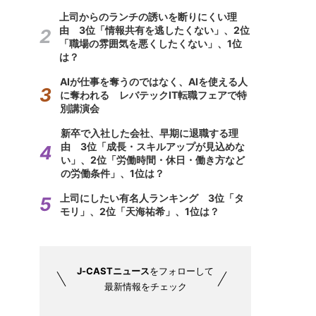
上司からのランチの誘いを断りにくい理
由 3位「情報共有を逃したくない」、2位
「職場の雰囲気を悪くしたくない」、1位
は？
AIが仕事を奪うのではなく、AIを使える人
に奪われる レバテックIT転職フェアで特
別講演会
新卒で入社した会社、早期に退職する理
由 3位「成長・スキルアップが見込めな
い」、2位「労働時間・休日・働き方など
の労働条件」、1位は？
上司にしたい有名人ランキング 3位「タ
モリ」、2位「天海祐希」、1位は？
J-CASTニュース
をフォローして
最新情報をチェック