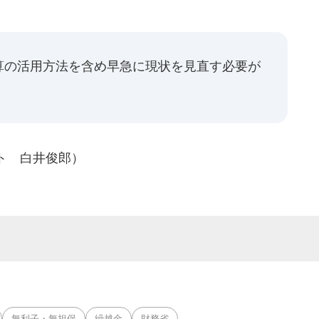
算の活用方法を含め早急に現状を見直す必要が
ト 白井俊郎）
無利子・無担保
繰越金
財務省