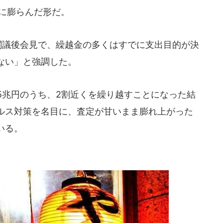
倍に膨らんだ形だ。
閣議後会見で、繰越金の多くはすでに支出目的が決
ない」と強調した。
5兆円のうち、2割近くを繰り越すことになった結
ルス対策を名目に、査定が甘いまま膨れ上がった
いる。