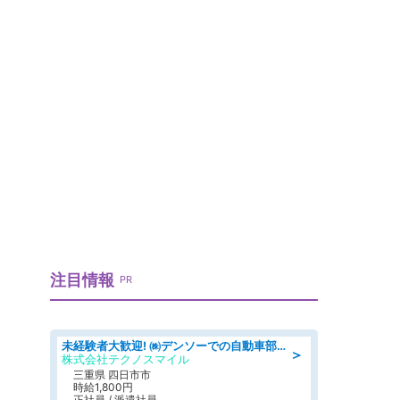
注目情報
PR
未経験者大歓迎! ㈱デンソーでの自動車部品の組立作業 denso aichi
＞
株式会社テクノスマイル
三重県 四日市市
時給1,800円
正社員 / 派遣社員