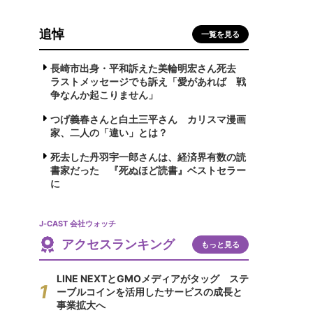
追悼
一覧を見る
長崎市出身・平和訴えた美輪明宏さん死去
ラストメッセージでも訴え「愛があれば 戦
争なんか起こりません」
つげ義春さんと白土三平さん カリスマ漫画
家、二人の「違い」とは？
死去した丹羽宇一郎さんは、経済界有数の読
書家だった 『死ぬほど読書』ベストセラー
に
J-CAST 会社ウォッチ
アクセスランキング
もっと見る
LINE NEXTとGMOメディアがタッグ ステ
ーブルコインを活用したサービスの成長と
事業拡大へ