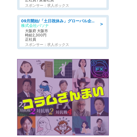
スポンサー：求人ボックス
09月開始/「土日祝休み」グローバル企業での産業保健のお仕事/保健師/高時給/残業なし/服装自由
＞
株式会社パソナ
大阪府 大阪市
時給2,300円
正社員
スポンサー：求人ボックス