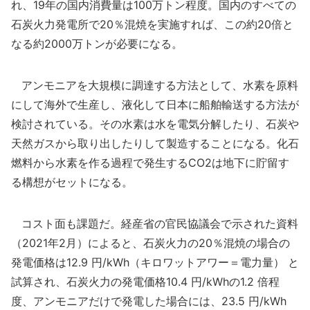
れ、19年の国内消費量は100万トン程度。国内のすべての
石炭火力発電所で20％混焼を実施すれば、この約20倍と
なる約2000万トンが必要になる。
アンモニアを大規模に調達する方法として、水素を原料
にして海外で生産し、液化して日本に船舶輸送する方法が
検討されている。その水素は水を電気分解したり、石炭や
天然ガスから取り出したりして製造することになる。化石
燃料から水素を作る過程で発生するCO2は地下に貯留す
る構想がセットになる。
コスト面も課題だ。経産省の官民協議会で示された資料
（2021年2月）によると、石炭火力の20％混焼の場合の
発電価格は12.9 円/kWh（キロワットアワー＝電力量） と
試算され、石炭火力の発電価格10.4 円/kWhの1.2 倍程
度、アンモニアだけで発電した場合には、23.5 円/kWh