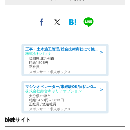
工事・土木施工管理/総合技術商社にて施工管理のお仕事/即日勤務可/車通勤可/工事・土木施工管理/生産・品質管理
＞
株式会社パソナ
福岡県 北九州市
時給1,506円
正社員
スポンサー：求人ボックス
マシンオペレーター/未経験OK/日払いOK/交替制/20・30・40代活躍中/製造 工場
＞
株式会社綜合キャリアオプション
大分県 中津市
時給1,450円～1,813円
正社員 / 派遣社員
スポンサー：求人ボックス
姉妹サイト