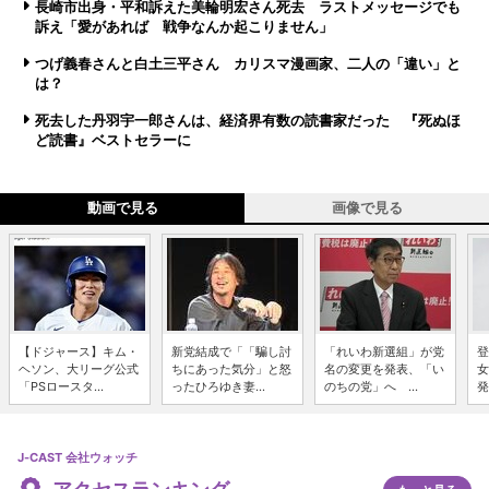
長崎市出身・平和訴えた美輪明宏さん死去 ラストメッセージでも
訴え「愛があれば 戦争なんか起こりません」
つげ義春さんと白土三平さん カリスマ漫画家、二人の「違い」と
は？
死去した丹羽宇一郎さんは、経済界有数の読書家だった 『死ぬほ
ど読書』ベストセラーに
動画で見る
画像で見る
【ドジャース】キム・
新党結成で「「騙し討
「れいわ新選組」が党
登
ヘソン、大リーグ公式
ちにあった気分」と怒
名の変更を発表、「い
女
「PSロースタ...
ったひろゆき妻...
のちの党」へ ...
発
J-CAST 会社ウォッチ