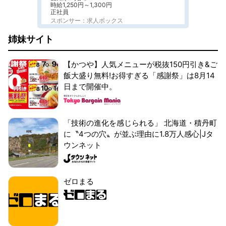
時給1,250円～1,300円
正社員
スポンサー：求人ボックス
姉妹サイト
【かつや】人気メニューが税抜150円引き&ご
飯大盛り無料!お得すぎる「感謝祭」は8月14
日まで開催中。
「技術の進化を感じられる」 北海道・積丹町
に〝4つの穴〟が並ぶ理由に1.8万人感心|Jタ
ウンネット
ゼロまる