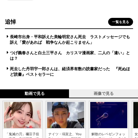
追悼
一覧を見る
長崎市出身・平和訴えた美輪明宏さん死去 ラストメッセージでも
訴え「愛があれば 戦争なんか起こりません」
つげ義春さんと白土三平さん カリスマ漫画家、二人の「違い」と
は？
死去した丹羽宇一郎さんは、経済界有数の読書家だった 『死ぬほ
ど読書』ベストセラーに
動画で見る
画像で見る
「鬼滅の刃」禰豆子役
ナイツ・塙宣之、You
解散のレペゼンフォッ
女