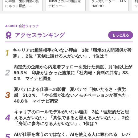
の声優・鬼頭明里の姿
Tuberヒカルの落語家
クス元リーダー・DJ S
利
にネット騒然 ...
デビュー...
HACHO...
ッ
J-CAST 会社ウォッチ
アクセスランキング
もっと見る
キャリアの相談相手がいない理由 3位「職場の人間関係が希
薄」、2位「真剣に話せる人がいない」、1位は？
内定先の企業から内定者フォローを受けた頻度、月1回以上が
59.3％ 印象がよかった施策に「社内報・資料の共有」83.
0％ マイナビ調査
夏バテによる仕事への影響 夏バテで「強いだるさ・疲労
感」51.0％、「やる気が出ない／モチベーションが落ちた」
40.8％ マイナビ調査
キャリアのロールモデルがいない理由 3位「理想的だと思
える人がいない」「真似できると思える人がいない」、2位
「身近に参考になる人がいない」、1位は？
AIが仕事を奪うのではなく、AIを使える人に奪われる レバ