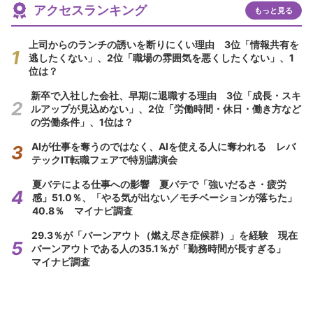
アクセスランキング
もっと見る
上司からのランチの誘いを断りにくい理由 3位「情報共有を
逃したくない」、2位「職場の雰囲気を悪くしたくない」、1
位は？
新卒で入社した会社、早期に退職する理由 3位「成長・スキ
ルアップが見込めない」、2位「労働時間・休日・働き方など
の労働条件」、1位は？
AIが仕事を奪うのではなく、AIを使える人に奪われる レバ
テックIT転職フェアで特別講演会
夏バテによる仕事への影響 夏バテで「強いだるさ・疲労
感」51.0％、「やる気が出ない／モチベーションが落ちた」
40.8％ マイナビ調査
29.3％が「バーンアウト（燃え尽き症候群）」を経験 現在
バーンアウトである人の35.1％が「勤務時間が長すぎる」
マイナビ調査