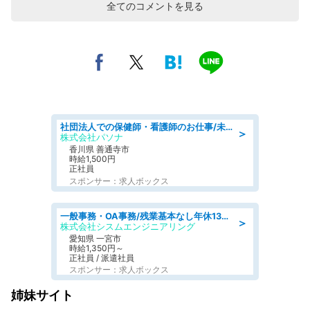
全てのコメントを見る
社団法人での保健師・看護師のお仕事/未経験OK/要資格:普通免許、保健師、正看護師
＞
株式会社パソナ
香川県 善通寺市
時給1,500円
正社員
スポンサー：求人ボックス
一般事務・OA事務/残業基本なし年休130日社保完備の一般・調達事務
＞
株式会社シスムエンジニアリング
愛知県 一宮市
時給1,350円～
正社員 / 派遣社員
スポンサー：求人ボックス
姉妹サイト