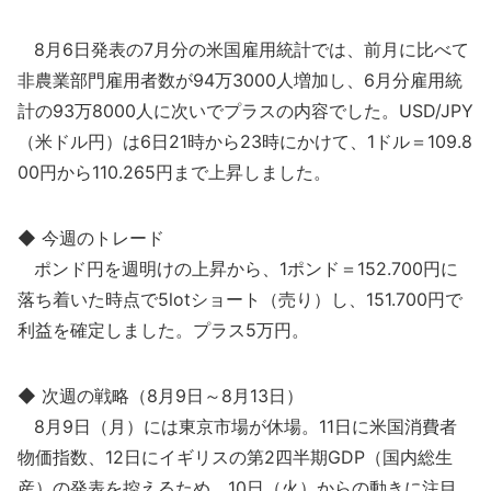
8月6日発表の7月分の米国雇用統計では、前月に比べて
非農業部門雇用者数が94万3000人増加し、6月分雇用統
計の93万8000人に次いでプラスの内容でした。USD/JPY
（米ドル円）は6日21時から23時にかけて、1ドル＝109.8
00円から110.265円まで上昇しました。
◆ 今週のトレード
ポンド円を週明けの上昇から、1ポンド＝152.700円に
落ち着いた時点で5lotショート（売り）し、151.700円で
利益を確定しました。プラス5万円。
◆ 次週の戦略（8月9日～8月13日）
8月9日（月）には東京市場が休場。11日に米国消費者
物価指数、12日にイギリスの第2四半期GDP（国内総生
産）の発表を控えるため、10日（火）からの動きに注目