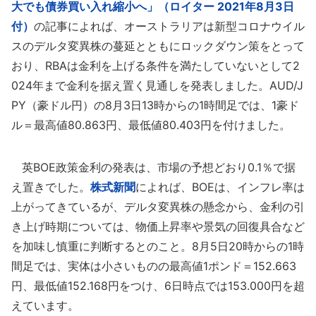
大でも債券買い入れ縮小へ」（ロイター 2021年8月3日
付）
の記事によれば、オーストラリアは新型コロナウイル
スのデルタ変異株の蔓延とともにロックダウン策をとって
おり、RBAは金利を上げる条件を満たしていないとして2
024年まで金利を据え置く見通しを発表しました。AUD/J
PY（豪ドル円）の8月3日13時からの1時間足では、1豪ド
ル＝最高値80.863円、最低値80.403円を付けました。
英BOE政策金利の発表は、市場の予想どおり0.1％で据
え置きでした。
株式新聞
によれば、BOEは、インフレ率は
上がってきているが、デルタ変異株の懸念から、金利の引
き上げ時期については、物価上昇率や景気の回復具合など
を加味し慎重に判断するとのこと。8月5日20時からの1時
間足では、実体は小さいものの最高値1ポンド＝152.663
円、最低値152.168円をつけ、6日時点では153.000円を超
えています。