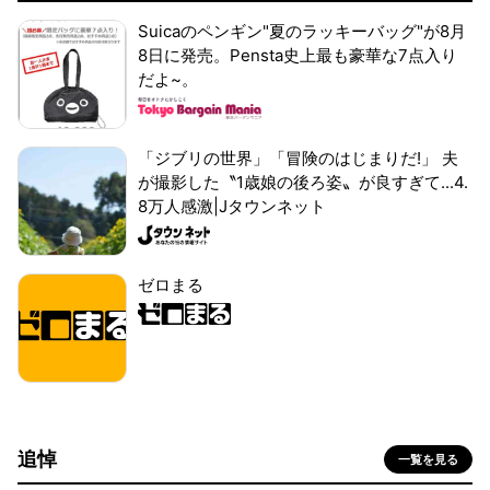
Suicaのペンギン"夏のラッキーバッグ"が8月
8日に発売。Pensta史上最も豪華な7点入り
だよ~。
「ジブリの世界」「冒険のはじまりだ!」 夫
が撮影した〝1歳娘の後ろ姿〟が良すぎて...4.
8万人感激|Jタウンネット
ゼロまる
追悼
一覧を見る