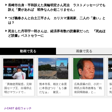
長崎市出身・平和訴えた美輪明宏さん死去 ラストメッセージでも
訴え「愛があれば 戦争なんか起こりません」
つげ義春さんと白土三平さん カリスマ漫画家、二人の「違い」と
は？
死去した丹羽宇一郎さんは、経済界有数の読書家だった 『死ぬほ
ど読書』ベストセラーに
動画で見る
画像で見る
「異物使用疑惑」元韓
熊本市長、相次ぐ余震
広島原爆の日、小沢一
張
国セーブ王、出場停止
に本音ぽつり「もう嫌
郎氏が高市政権を「戦
ォ
明けマウンドで...
だなぁ」 被災...
前回帰路線」と...
気
J-CAST 会社ウォッチ