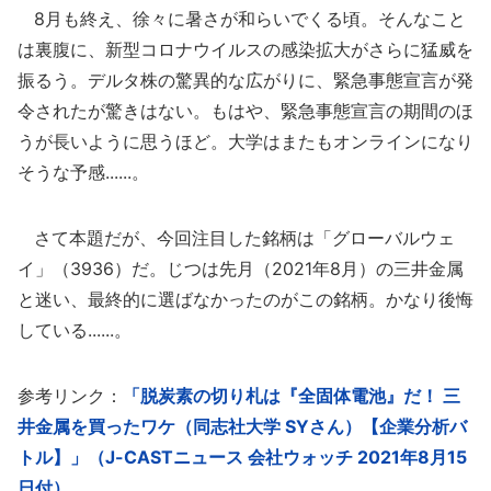
8月も終え、徐々に暑さが和らいでくる頃。そんなこと
は裏腹に、新型コロナウイルスの感染拡大がさらに猛威を
振るう。デルタ株の驚異的な広がりに、緊急事態宣言が発
令されたが驚きはない。もはや、緊急事態宣言の期間のほ
うが長いように思うほど。大学はまたもオンラインになり
そうな予感......。
さて本題だが、今回注目した銘柄は「グローバルウェ
イ」（3936）だ。じつは先月（2021年8月）の三井金属
と迷い、最終的に選ばなかったのがこの銘柄。かなり後悔
している......。
参考リンク：
「脱炭素の切り札は『全固体電池』だ！ 三
井金属を買ったワケ（同志社大学 SYさん）【企業分析バ
トル】」（J-CASTニュース 会社ウォッチ 2021年8月15
日付）