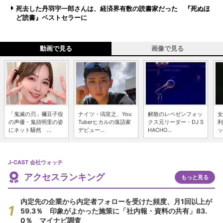
死去した丹羽宇一郎さんは、経済界有数の読書家だった 『死ぬほ
ど読書』ベストセラーに
動画で見る
画像で見る
「鬼滅の刃」禰豆子役
ナイツ・塙宣之、You
解散のレペゼンフォッ
女
の声優・鬼頭明里の姿
Tuberヒカルの落語家
クス元リーダー・DJ S
利
にネット騒然 ...
デビュー...
HACHO...
ッ
J-CAST 会社ウォッチ
アクセスランキング
もっと見る
内定先の企業から内定者フォローを受けた頻度、月1回以上が
59.3％ 印象がよかった施策に「社内報・資料の共有」83.
0％ マイナビ調査