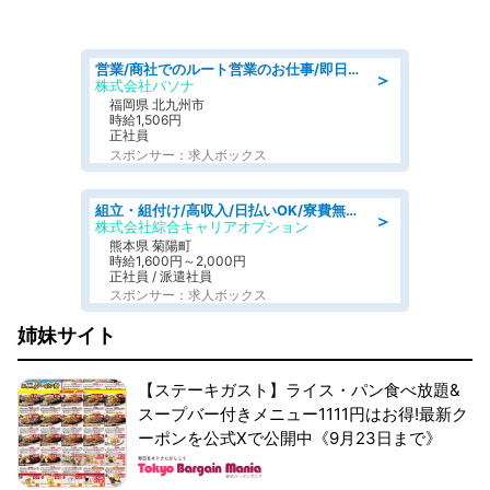
営業/商社でのルート営業のお仕事/即日勤務可/車通勤可/営業
＞
株式会社パソナ
福岡県 北九州市
時給1,506円
正社員
スポンサー：求人ボックス
組立・組付け/高収入/日払いOK/寮費無料/交替制/20・30・40代活躍中
＞
株式会社綜合キャリアオプション
熊本県 菊陽町
時給1,600円～2,000円
正社員 / 派遣社員
スポンサー：求人ボックス
姉妹サイト
【ステーキガスト】ライス・パン食べ放題&
スープバー付きメニュー1111円はお得!最新ク
ーポンを公式Xで公開中《9月23日まで》