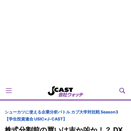
シューカツに使える企業分析バトル カブ大学対抗戦 Season3
【学生投資連合 USIC×J-CAST】
株式分割前の買いは吉か凶か！？ DX