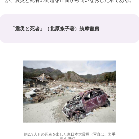
が、震災と死者の問題を正面から問いなおした本である。
「震災と死者」（北原糸子著）筑摩書房
約2万人もの死者を出した東日本大震災（写真は、岩手
県山田町）