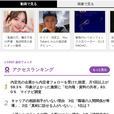
動画で見る
画像で見る
「鬼滅の刃」禰豆子役
ナイツ・塙宣之、You
解散のレペゼンフォッ
女
の声優・鬼頭明里の姿
Tuberヒカルの落語家
クス元リーダー・DJ S
利
にネット騒然 ...
デビュー...
HACHO...
ッ
J-CAST 会社ウォッチ
アクセスランキング
もっと見る
内定先の企業から内定者フォローを受けた頻度、月1回以上が
59.3％ 印象がよかった施策に「社内報・資料の共有」83.
0％ マイナビ調査
キャリアの相談相手がいない理由 3位「職場の人間関係が希
薄」、2位「真剣に話せる人がいない」、1位は？