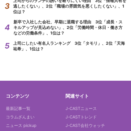
上司からのランチの誘いを断りにくい理由 3位「情報共有を
逃したくない」、2位「職場の雰囲気を悪くしたくない」、1
位は？
新卒で入社した会社、早期に退職する理由 3位「成長・ス
キルアップが見込めない」、2位「労働時間・休日・働き方
などの労働条件」、1位は？
上司にしたい有名人ランキング 3位「タモリ」、2位「天海
祐希」、1位は？
コンテンツ
関連サイト
最新記事一覧
J-CASTニュース
コラムざんまい
J-CASTトレンド
ニュース pickup
J-CAST会社ウォッチ