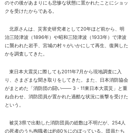
のその後があまりにも悲惨な状態に置かれたことにショッ
クを受けたからである。
北原さんは、災害史研究者として20年ほど前から、明
治三陸津波（1896年）や昭和三陸津波（1933年）で津波
に襲われた岩手、宮城の村々がいかにして再生、復興した
かを調査してきた。
東日本大震災に際しても2011年7月から現地調査に入
り、さまざまな聞き取りをしてきた。また、日本消防協会
がまとめた「消防団の闘い―― 3・11東日本大震災」と重
ね合わせ、消防団員が置かれた過酷な状況に衝撃を受けた
という。
被災3県で出動した消防団員の総数は不明だが、254人
の死者のうち殉職者は約80％にのぼっている。団員たち