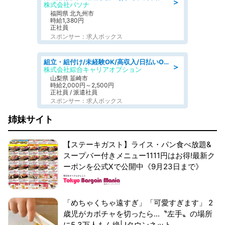
＞
株式会社パソナ
福岡県 北九州市
時給1,380円
正社員
スポンサー：求人ボックス
組立・組付け/未経験OK/高収入/日払いOK/寮費無料/日勤
＞
株式会社綜合キャリアオプション
山梨県 韮崎市
時給2,000円～2,500円
正社員 / 派遣社員
スポンサー：求人ボックス
姉妹サイト
【ステーキガスト】ライス・パン食べ放題&
スープバー付きメニュー1111円はお得!最新ク
ーポンを公式Xで公開中《9月23日まで》
「めちゃくちゃ遠すぎ」「可愛すぎます」 2
歳児がカボチャを切ったら...〝左手〟の場所
に5.3万人もん絶|Jタウンネット