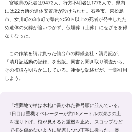
宮城県の死者は9472人、行方不明者は1778人で、県内
には22カ所の遺体安置所が設けられた。石巻市、東松島
市、女川町の3市町で県内の50％以上の死者が発生したた
め遺体の火葬が追いつかず、仮埋葬（土葬）にせざるを得
なくなった。
この作業を請け負った仙台市の葬儀会社・清月記が、
「清月記活動の記録」を出版。同書と聞き取り調査から、
その模様を明らかにしている。凄惨な記述だが、一部引用
しよう。
「埋葬地で棺は木札に書かれた番号順に並んでいる。
1日目は重機オペレーターが約1.5メートルの深さの土
を掘り下げ、棺が見えると重機を止め、スコップなど
で棺を傷めないように配慮しつつ丁寧に扱った。 長