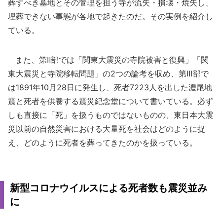
葬すべき墓地とその管理を担う寺が流失・損壊・焼失し、
埋葬できない事態が各地で起きたのだ。その実例を紹介し
ている。
また、第Ⅱ部では「関東大震災の寺院被害と復興」「関
東大震災と寺院移転問題」の2つの論考を収め、第Ⅲ部で
は1891年10月28日に発生し、死者7223人を出した濃尾地
震と死者を供養する震災紀念堂について書いている。必ず
しも直接に「死」を扱うものではないものの、東日本大震
災以前の自然災害における大量死を社会はどのように捉
え、どのように死者を葬ってきたのかを扱っている。
新型コロナウイルスによる死者数も震災並み
に