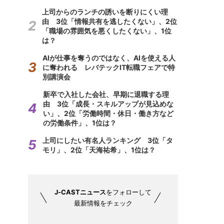
上司からのランチの誘いを断りにくい理
由 3位「情報共有を逃したくない」、2位
「職場の雰囲気を悪くしたくない」、1位
は？
AIが仕事を奪うのではなく、AIを使える人
に奪われる レバテックIT転職フェアで特
別講演会
新卒で入社した会社、早期に退職する理
由 3位「成長・スキルアップが見込めな
い」、2位「労働時間・休日・働き方など
の労働条件」、1位は？
上司にしたい有名人ランキング 3位「タ
モリ」、2位「天海祐希」、1位は？
J-CASTニュース
をフォローして
最新情報をチェック