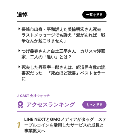
追悼
一覧を見る
長崎市出身・平和訴えた美輪明宏さん死去
ラストメッセージでも訴え「愛があれば 戦
争なんか起こりません」
つげ義春さんと白土三平さん カリスマ漫画
家、二人の「違い」とは？
死去した丹羽宇一郎さんは、経済界有数の読
書家だった 『死ぬほど読書』ベストセラー
に
J-CAST 会社ウォッチ
アクセスランキング
もっと見る
LINE NEXTとGMOメディアがタッグ ステ
ーブルコインを活用したサービスの成長と
事業拡大へ