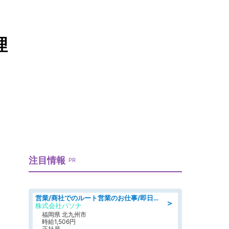
理
注目情報
PR
営業/商社でのルート営業のお仕事/即日勤務可/車通勤可/営業
＞
株式会社パソナ
福岡県 北九州市
時給1,506円
正社員