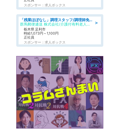
スポンサー：求人ボックス
「残業ほぼなし」調理スタッフ/調理師免許必須/正職員/日勤のみ/介護付き有料老人ホーム/社会保障完備
＞
群馬郵便逓送 株式会社/介護付有料老人ホーム ふる里
栃木県 足利市
時給1,073円～1,100円
正社員
スポンサー：求人ボックス