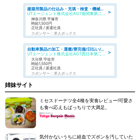
建築用製品の仕込み・充填・検査・機械操作/寮完備/日払い/工場・製造
＞
UTエージェント株式会社AGT南関東第二CU
神奈川県 平塚市
時給1,500円
正社員 / 派遣社員
スポンサー：求人ボックス
自動車製品の加工・運搬/寮完備/日払い/工場・製造
＞
UTエージェント株式会社AGT西日本第二CU
大分県 宇佐市
時給1,550円
正社員 / 派遣社員
スポンサー：求人ボックス
姉妹サイト
ミセスドーナツ全4種を実食レビュー!可愛さ
も食べ応えもばっちりで大満足。
気付かないうちに経血でズボンを汚していた