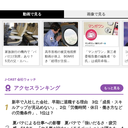
動画で見る
画像で見る
家族旅行の機内で「パ
高市首相の被災地視察
「マンガワン」第三者
コ
パだけ別席」あり？
動画が炎上 BGM付
委報告書の編集者「G
「
5児の父・エハ...
き「総理が主役...
氏」は成田卓哉...
げ
J-CAST 会社ウォッチ
アクセスランキング
もっと見る
新卒で入社した会社、早期に退職する理由 3位「成長・スキ
ルアップが見込めない」、2位「労働時間・休日・働き方など
の労働条件」、1位は？
夏バテによる仕事への影響 夏バテで「強いだるさ・疲労