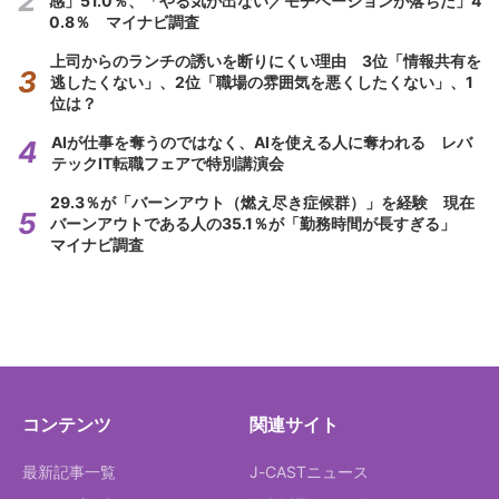
感」51.0％、「やる気が出ない／モチベーションが落ちた」4
0.8％ マイナビ調査
上司からのランチの誘いを断りにくい理由 3位「情報共有を
逃したくない」、2位「職場の雰囲気を悪くしたくない」、1
位は？
AIが仕事を奪うのではなく、AIを使える人に奪われる レバ
テックIT転職フェアで特別講演会
29.3％が「バーンアウト（燃え尽き症候群）」を経験 現在
バーンアウトである人の35.1％が「勤務時間が長すぎる」
マイナビ調査
コンテンツ
関連サイト
最新記事一覧
J-CASTニュース