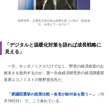
枝野幸男・立憲民主党代表は政権を取った時の「財政責
任」を考えているのか？
「デジタルと温暖化対策を語れば成長戦略に
見える」
一方、キシダノミクスだけでなく、野党の経済政策のお
粗末さを批判するのが、第一生命経済研究所の経済調査部
首席エコノミストの熊野英生氏だ。
「衆議院選挙の政策比較～各党が給付金を競う～」
（10
月19日付） で、こう呆れている。