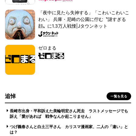
「夜中に見たら失神する」「こわいこわいこ
わい」 兵庫・尼崎の公園に佇む〝謎すぎる
顔〟に1.3万人戦慄|Jタウンネット
ゼロまる
追悼
一覧を見る
長崎市出身・平和訴えた美輪明宏さん死去 ラストメッセージでも
訴え「愛があれば 戦争なんか起こりません」
つげ義春さんと白土三平さん カリスマ漫画家、二人の「違い」と
は？