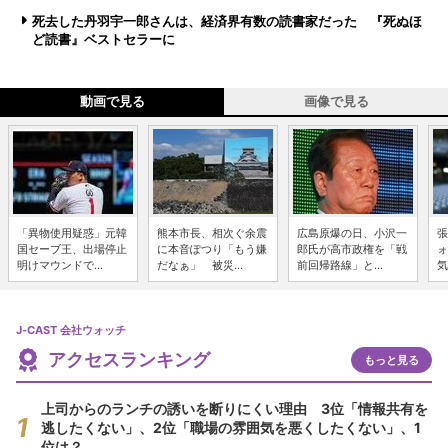
死去した丹羽宇一郎さんは、経済界有数の読書家だった 『死ぬほ
ど読書』ベストセラーに
動画で見る
画像で見る
「異物使用疑惑」元韓
熊本市長、相次ぐ余震
広島原爆の日、小沢一
張
国セーブ王、出場停止
に本音ぽつり「もう嫌
郎氏が高市政権を「戦
ォ
明けマウンドで...
だなぁ」 被災...
前回帰路線」と...
気
J-CAST 会社ウォッチ
アクセスランキング
もっと見る
上司からのランチの誘いを断りにくい理由 3位「情報共有を
逃したくない」、2位「職場の雰囲気を悪くしたくない」、1
位は？