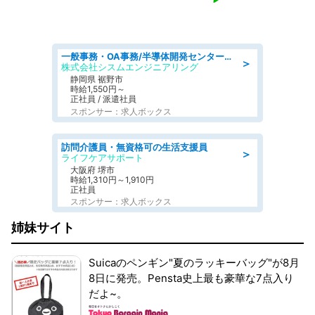
一般事務・OA事務/半導体開発センター内で事務&軽作業スタッフ、募集
＞
株式会社シスムエンジニアリング
静岡県 裾野市
時給1,550円～
正社員 / 派遣社員
スポンサー：求人ボックス
訪問介護員・無資格可の生活支援員
＞
ライフケアサポート
大阪府 堺市
時給1,310円～1,910円
正社員
スポンサー：求人ボックス
姉妹サイト
Suicaのペンギン"夏のラッキーバッグ"が8月
8日に発売。Pensta史上最も豪華な7点入り
だよ~。