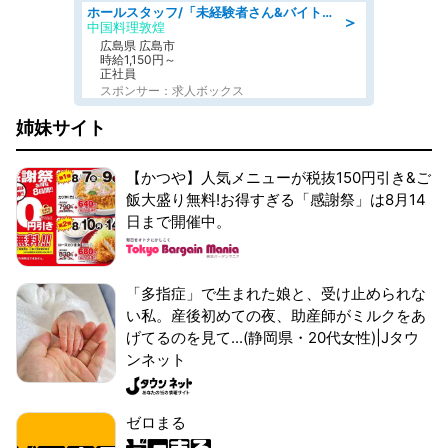
ホールスタッフ/「未経験者さん&バイトデビューも大歓迎」残業ほぼなし×1日3時間〜勤務OK!フォロー体制も充実/広島県/広島市南区
＞
中国料理敦煌
広島県 広島市
時給1,150円～
正社員
スポンサー：求人ボックス
姉妹サイト
【かつや】人気メニューが税抜150円引き&ご
飯大盛り無料!お得すぎる「感謝祭」は8月14
日まで開催中。
「多指症」で生まれた娘と、受け止められな
い私。産後初めての夜、助産師がミルクをあ
げてるのを見て...(静岡県・20代女性)|Jタウ
ンネット
ゼロまる