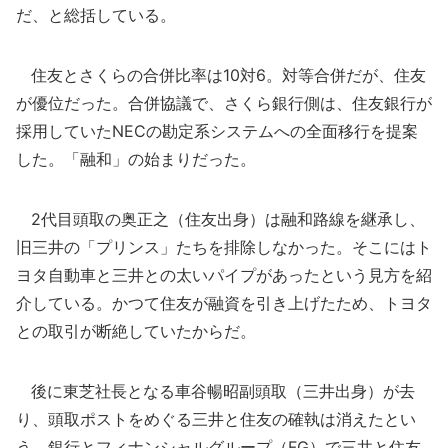
だ、と総括している。
住友とさくらの合併比率は10対6。対等合併だが、住友
が優位だった。合併協議で、さくら銀行側は、住友銀行が
採用していたNECの勘定系システムへの全面移行を提案
した。「融和」の始まりだった。
2代目頭取の奥正之（住友出身）は融和路線を継承し、
旧三井の「プリンス」たちを排除しなかった。そこにはト
ヨタ自動車と三井との太いパイプがあったという見方を紹
介している。かつて住友が融資を引き上げたため、トヨタ
との取引が断絶していたからだ。
後に東芝社長となる車谷暢昭副頭取（三井出身）が去
り、頭取ポストをめぐる三井と住友の確執は消えたとい
う。銀行とフィナンシャルグループ（FG）で三井と住友