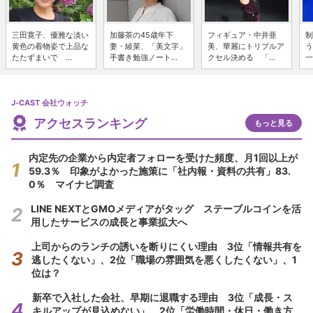
三田寛子、優雅な淡い
加藤茶の45歳年下
フィギュア・中井亜
制
黄色の着物姿で上品な
妻・綾菜、「美文字」
美、華麗にトリプルア
う
たたずまいで ...
手書き勉強ノート...
クセル決める 「...
一
J-CAST 会社ウォッチ
アクセスランキング
もっと見る
内定先の企業から内定者フォローを受けた頻度、月1回以上が
59.3％ 印象がよかった施策に「社内報・資料の共有」83.
0％ マイナビ調査
LINE NEXTとGMOメディアがタッグ ステーブルコインを活
用したサービスの成長と事業拡大へ
上司からのランチの誘いを断りにくい理由 3位「情報共有を
逃したくない」、2位「職場の雰囲気を悪くしたくない」、1
位は？
新卒で入社した会社、早期に退職する理由 3位「成長・ス
キルアップが見込めない」、2位「労働時間・休日・働き方