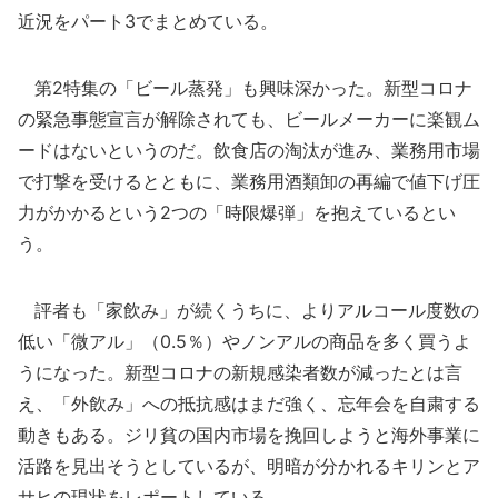
近況をパート3でまとめている。
第2特集の「ビール蒸発」も興味深かった。新型コロナ
の緊急事態宣言が解除されても、ビールメーカーに楽観ム
ードはないというのだ。飲食店の淘汰が進み、業務用市場
で打撃を受けるとともに、業務用酒類卸の再編で値下げ圧
力がかかるという2つの「時限爆弾」を抱えているとい
う。
評者も「家飲み」が続くうちに、よりアルコール度数の
低い「微アル」（0.5％）やノンアルの商品を多く買うよ
うになった。新型コロナの新規感染者数が減ったとは言
え、「外飲み」への抵抗感はまだ強く、忘年会を自粛する
動きもある。ジリ貧の国内市場を挽回しようと海外事業に
活路を見出そうとしているが、明暗が分かれるキリンとア
サヒの現状をレポートしている。