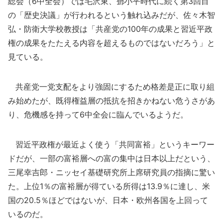
総会（6中全会）では毛沢東、鄧小平時代に続く第3回目
の「歴史決議」が行われるという触れ込みだが、佐々木智
弘・防衛大学校教授は「共産党の100年の成果と習近平政
権の成果をたたえる内容を超えるものではないだろう」と
見ている。
共産党一党支配をより強固にするため格差是正に取り組
み始めたが、既得権益層の抵抗を招きかねない危うさがあ
り、危機感を持って6中全会に臨んでいるようだ。
習近平政権が最近よく使う「共同富裕」というキーワー
ドだが、一部の富裕層への富の集中は日本以上だという、
三尾幸吉郎・ニッセイ基礎研究所上席研究員の指摘に驚い
た。上位1％の富裕層が得ている所得は13.9％に達し、米
国の20.5％ほどではないが、日本・欧州各国を上回って
いるのだ。