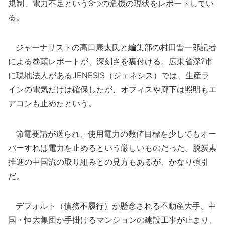
規制、電力不足という3つの危機の現状をレポートしてい
る。
ジャーナリストの高口康太氏と編集部の村田晋一郎記者
による巻頭レポートが、深刻さを裏付ける。広東省深?市
に現地法人があるJENESIS（ジェネシス）では、生産ラ
インの電気だけは確保したが、オフィスや廊下は照明もエ
アコンも止めたという。
節電要請が送られ、使用電力の数値目標を少しでもオー
バーすれば電力を止めるという厳しいものだった。脱炭素
推進の中国流の取り組みとの見方もあるが、かなり強引
だ。
デフォルト（債務不履行）が懸念される不動産大手、中
国・恒大集団が手掛けるマンションの建設工事が止まり、