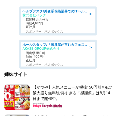
ヘルプデスク/外資系保険業界でのITヘルプデスク業務/駅近/即日勤務可/ヘルプデスク
＞
株式会社パソナ
福岡県 北九州市
時給4,167円
正社員
スポンサー：求人ボックス
ホールスタッフ/「家具屋が営むカフェスタッフ!」週2日～OK!嬉しいまかない付き/岡山県/浅口郡里庄町
＞
AKASE GROUP株式会社
岡山県 里庄町
時給1,100円～
正社員
スポンサー：求人ボックス
姉妹サイト
【かつや】人気メニューが税抜150円引き&ご
飯大盛り無料!お得すぎる「感謝祭」は8月14
日まで開催中。