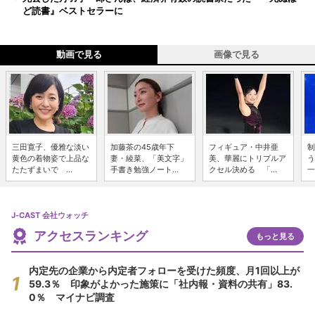
ど読書』ベストセラーに
動画で見る
画像で見る
三田寛子、優雅な淡い
加藤茶の45歳年下
フィギュア・中井亜
制
黄色の着物姿で上品な
妻・綾菜、「美文字」
美、華麗にトリプルア
う
たたずまいで ...
手書き勉強ノート...
クセル決める 「...
一
J-CAST 会社ウォッチ
アクセスランキング
もっと見る
内定先の企業から内定者フォローを受けた頻度、月1回以上が
59.3％ 印象がよかった施策に「社内報・資料の共有」83.
0％ マイナビ調査