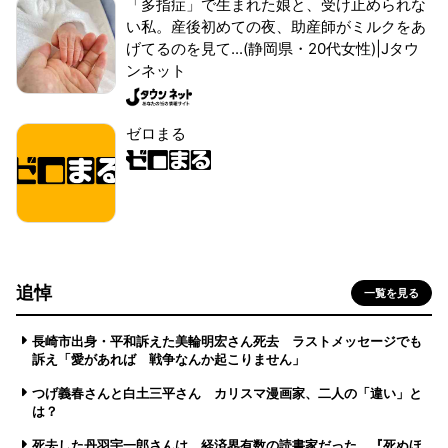
「多指症」で生まれた娘と、受け止められな
い私。産後初めての夜、助産師がミルクをあ
げてるのを見て...(静岡県・20代女性)|Jタウ
ンネット
ゼロまる
追悼
一覧を見る
長崎市出身・平和訴えた美輪明宏さん死去 ラストメッセージでも
訴え「愛があれば 戦争なんか起こりません」
つげ義春さんと白土三平さん カリスマ漫画家、二人の「違い」と
は？
死去した丹羽宇一郎さんは、経済界有数の読書家だった 『死ぬほ