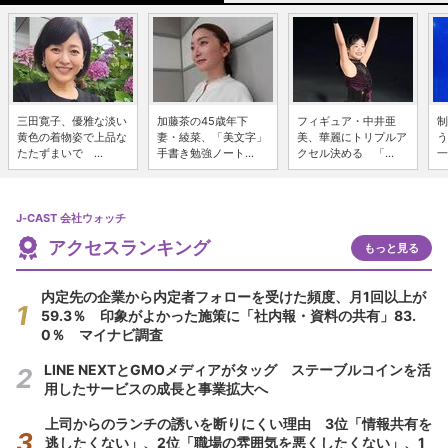
三田寛子、優雅な淡い
加藤茶の45歳年下
フィギュア・中井亜
制
黄色の着物姿で上品な
妻・綾菜、「美文字」
美、華麗にトリプルア
う
たたずまいで ...
手書き勉強ノート...
クセル決める 「...
一
J-CAST 会社ウォッチ
アクセスランキング
もっと見る
内定先の企業から内定者フォローを受けた頻度、月1回以上が
59.3％ 印象がよかった施策に「社内報・資料の共有」83.
0％ マイナビ調査
LINE NEXTとGMOメディアがタッグ ステーブルコインを活
用したサービスの成長と事業拡大へ
上司からのランチの誘いを断りにくい理由 3位「情報共有を
逃したくない」、2位「職場の雰囲気を悪くしたくない」、1