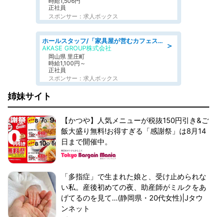
時給1,506円
正社員
スポンサー：求人ボックス
ホールスタッフ/「家具屋が営むカフェスタッフ!」週2日～OK!嬉しいまかない付き/岡山県/浅口郡里庄町
＞
AKASE GROUP株式会社
岡山県 里庄町
時給1,100円～
正社員
スポンサー：求人ボックス
姉妹サイト
【かつや】人気メニューが税抜150円引き&ご
飯大盛り無料!お得すぎる「感謝祭」は8月14
日まで開催中。
「多指症」で生まれた娘と、受け止められな
い私。産後初めての夜、助産師がミルクをあ
げてるのを見て...(静岡県・20代女性)|Jタウ
ンネット