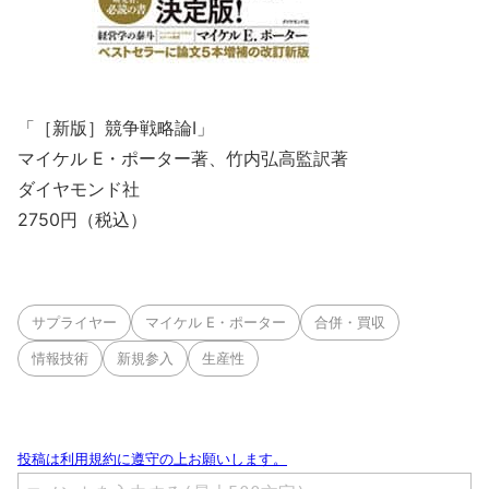
「［新版］競争戦略論Ⅰ」
マイケル E・ポーター著、竹内弘高監訳著
ダイヤモンド社
2750円（税込）
サプライヤー
マイケル E・ポーター
合併・買収
情報技術
新規参入
生産性