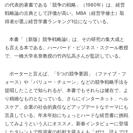
の代表的著書である「競争の戦略」（1980年）は、経営
戦略論の古典として評価が高い。MBA（経営学修士）取
得者が選ぶ経営学書ランキング1位になっている。
本書「［新版］競争戦略論Ⅰ」は、その研究の集大成と
も言える本である。ハーバード・ビジネス・スクール教授
で、一橋大学名誉教授の竹内弘高さんが監訳している。
ポーターと言えば、「5つの競争要因」（ファイブ・フ
ォース）や「バリュー・チェーン」などの競争戦略手法を
提唱したことで知られるが、本書でもそれらは健在で、よ
り精緻なものとなっている。さらにインターネット、ヘル
スケア、企業の社会的責任などアップデートなテーマにも
言及している。年末年始にちょっとハードな経営書に挑戦
してみようという人にオススメ。新春インタビューに登場
したタレントで投資家の杉村太蔵さんも「ぜひ、読んでほ