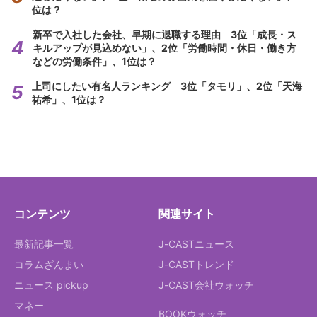
位は？
新卒で入社した会社、早期に退職する理由 3位「成長・ス
キルアップが見込めない」、2位「労働時間・休日・働き方
などの労働条件」、1位は？
上司にしたい有名人ランキング 3位「タモリ」、2位「天海
祐希」、1位は？
コンテンツ
関連サイト
最新記事一覧
J-CASTニュース
コラムざんまい
J-CASTトレンド
ニュース pickup
J-CAST会社ウォッチ
マネー
BOOKウォッチ