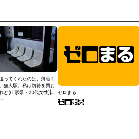
送ってくれたのは、薄暗く
い無人駅。私は切符を買お
ど(山形県・20代女性)|J
ゼロまる
ト