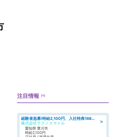
市
注目情報
PR
経験者急募!時給2,100円、入社特典168万円の自動車製造業務/トヨタ自動車/tutumi
＞
株式会社テクノスマイル
愛知県 豊川市
時給2,100円
正社員 / 派遣社員