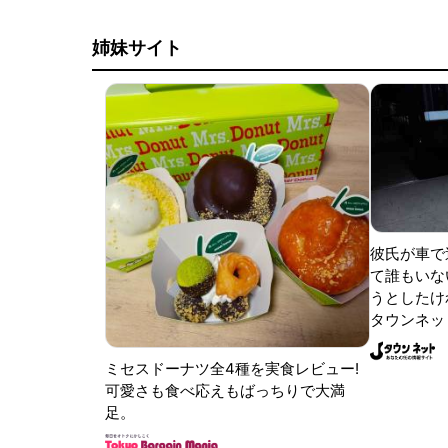
姉妹サイト
彼氏が車で
て誰もいな
うとしたけれ
タウンネッ
ミセスドーナツ全4種を実食レビュー!
可愛さも食べ応えもばっちりで大満
足。