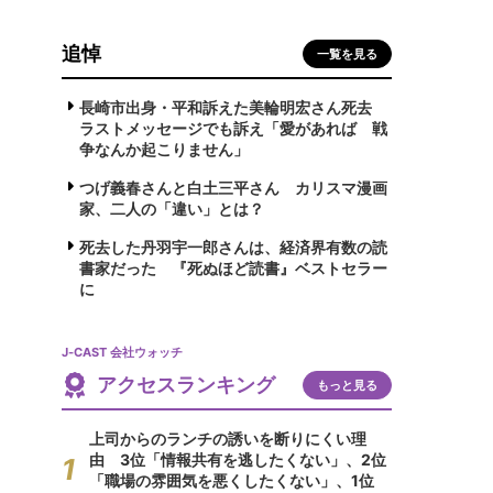
追悼
一覧を見る
長崎市出身・平和訴えた美輪明宏さん死去
ラストメッセージでも訴え「愛があれば 戦
争なんか起こりません」
つげ義春さんと白土三平さん カリスマ漫画
家、二人の「違い」とは？
死去した丹羽宇一郎さんは、経済界有数の読
書家だった 『死ぬほど読書』ベストセラー
に
J-CAST 会社ウォッチ
アクセスランキング
もっと見る
上司からのランチの誘いを断りにくい理
由 3位「情報共有を逃したくない」、2位
「職場の雰囲気を悪くしたくない」、1位