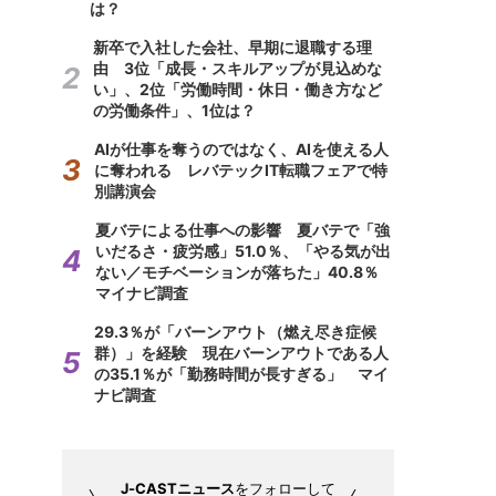
は？
新卒で入社した会社、早期に退職する理
由 3位「成長・スキルアップが見込めな
い」、2位「労働時間・休日・働き方など
の労働条件」、1位は？
AIが仕事を奪うのではなく、AIを使える人
に奪われる レバテックIT転職フェアで特
別講演会
夏バテによる仕事への影響 夏バテで「強
いだるさ・疲労感」51.0％、「やる気が出
ない／モチベーションが落ちた」40.8％
マイナビ調査
29.3％が「バーンアウト（燃え尽き症候
群）」を経験 現在バーンアウトである人
の35.1％が「勤務時間が長すぎる」 マイ
ナビ調査
J-CASTニュース
をフォローして