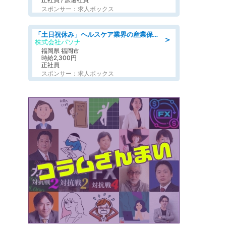
スポンサー：求人ボックス
「土日祝休み」ヘルスケア業界の産業保健師/高時給/未経験OK/要資格:保健師、正看護師
＞
株式会社パソナ
福岡県 福岡市
時給2,300円
正社員
スポンサー：求人ボックス