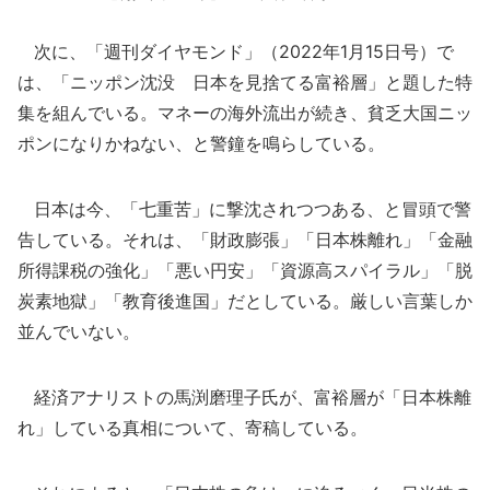
次に、「週刊ダイヤモンド」（2022年1月15日号）で
は、「ニッポン沈没 日本を見捨てる富裕層」と題した特
集を組んでいる。マネーの海外流出が続き、貧乏大国ニッ
ポンになりかねない、と警鐘を鳴らしている。
日本は今、「七重苦」に撃沈されつつある、と冒頭で警
告している。それは、「財政膨張」「日本株離れ」「金融
所得課税の強化」「悪い円安」「資源高スパイラル」「脱
炭素地獄」「教育後進国」だとしている。厳しい言葉しか
並んでいない。
経済アナリストの馬渕磨理子氏が、富裕層が「日本株離
れ」している真相について、寄稿している。