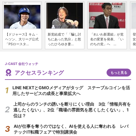
【ドジャース】キム・
新党結成で「「騙し討
「れいわ新選組」が党
登
ヘソン、大リーグ公式
ちにあった気分」と怒
名の変更を発表、「い
女
「PSロースタ...
ったひろゆき妻...
のちの党」へ ...
発
J-CAST 会社ウォッチ
アクセスランキング
もっと見る
LINE NEXTとGMOメディアがタッグ ステーブルコインを活
用したサービスの成長と事業拡大へ
上司からのランチの誘いを断りにくい理由 3位「情報共有を
逃したくない」、2位「職場の雰囲気を悪くしたくない」、1
位は？
AIが仕事を奪うのではなく、AIを使える人に奪われる レバ
テックIT転職フェアで特別講演会