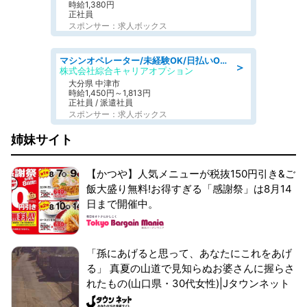
時給1,380円
正社員
スポンサー：求人ボックス
マシンオペレーター/未経験OK/日払いOK/交替制/20・30・40代活躍中/製造 工場
＞
株式会社綜合キャリアオプション
大分県 中津市
時給1,450円～1,813円
正社員 / 派遣社員
スポンサー：求人ボックス
姉妹サイト
【かつや】人気メニューが税抜150円引き&ご
飯大盛り無料!お得すぎる「感謝祭」は8月14
日まで開催中。
「孫にあげると思って、あなたにこれをあげ
る」 真夏の山道で見知らぬお婆さんに握らさ
れたもの(山口県・30代女性)|Jタウンネット