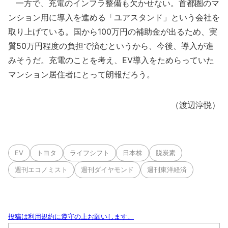
一方で、充電のインフラ整備も欠かせない。首都圏のマ
ンション用に導入を進める「ユアスタンド」という会社を
取り上げている。国から100万円の補助金が出るため、実
質50万円程度の負担で済むというから、今後、導入が進
みそうだ。充電のことを考え、EV導入をためらっていた
マンション居住者にとって朗報だろう。
（渡辺淳悦）
EV
トヨタ
ライフシフト
日本株
脱炭素
週刊エコノミスト
週刊ダイヤモンド
週刊東洋経済