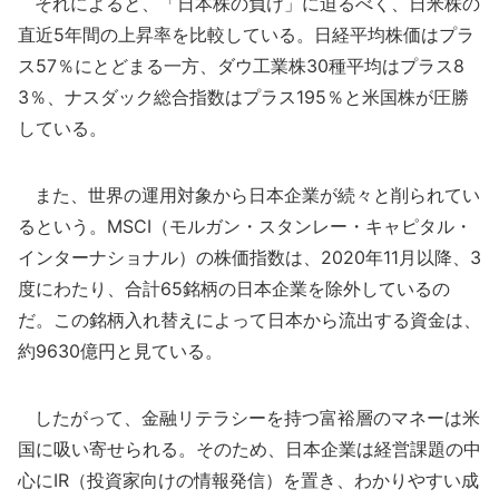
それによると、「日本株の負け」に迫るべく、日米株の
直近5年間の上昇率を比較している。日経平均株価はプラ
ス57％にとどまる一方、ダウ工業株30種平均はプラス8
3％、ナスダック総合指数はプラス195％と米国株が圧勝
している。
また、世界の運用対象から日本企業が続々と削られてい
るという。MSCI（モルガン・スタンレー・キャピタル・
インターナショナル）の株価指数は、2020年11月以降、3
度にわたり、合計65銘柄の日本企業を除外しているの
だ。この銘柄入れ替えによって日本から流出する資金は、
約9630億円と見ている。
したがって、金融リテラシーを持つ富裕層のマネーは米
国に吸い寄せられる。そのため、日本企業は経営課題の中
心にIR（投資家向けの情報発信）を置き、わかりやすい成