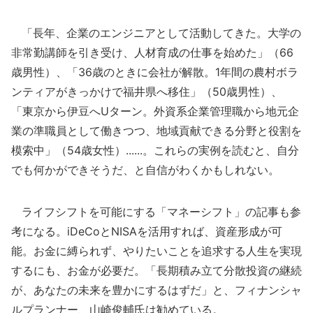
「長年、企業のエンジニアとして活動してきた。大学の
非常勤講師を引き受け、人材育成の仕事を始めた」（66
歳男性）、「36歳のときに会社が解散。1年間の農村ボラ
ンティアがきっかけで福井県へ移住」（50歳男性）、
「東京から伊豆へUターン。外資系企業管理職から地元企
業の準職員として働きつつ、地域貢献できる分野と役割を
模索中」（54歳女性）......。これらの実例を読むと、自分
でも何かができそうだ、と自信がわくかもしれない。
ライフシフトを可能にする「マネーシフト」の記事も参
考になる。iDeCoとNISAを活用すれば、資産形成が可
能。お金に縛られず、やりたいことを追求する人生を実現
するにも、お金が必要だ。「長期積み立て分散投資の継続
が、あなたの未来を豊かにするはずだ」と、フィナンシャ
ルプランナー、山崎俊輔氏は勧めている。