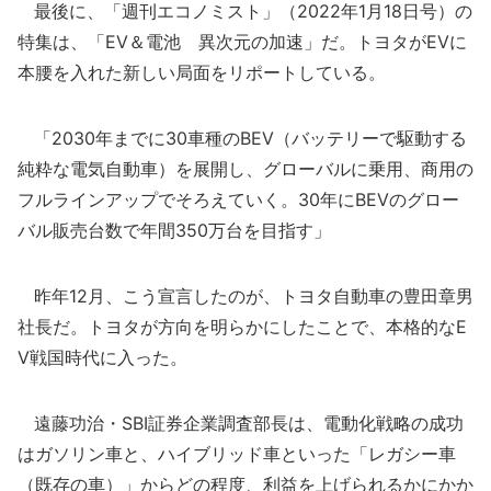
最後に、「週刊エコノミスト」（2022年1月18日号）の
特集は、「EV＆電池 異次元の加速」だ。トヨタがEVに
本腰を入れた新しい局面をリポートしている。
「2030年までに30車種のBEV（バッテリーで駆動する
純粋な電気自動車）を展開し、グローバルに乗用、商用の
フルラインアップでそろえていく。30年にBEVのグロー
バル販売台数で年間350万台を目指す」
昨年12月、こう宣言したのが、トヨタ自動車の豊田章男
社長だ。トヨタが方向を明らかにしたことで、本格的なE
V戦国時代に入った。
遠藤功治・SBI証券企業調査部長は、電動化戦略の成功
はガソリン車と、ハイブリッド車といった「レガシー車
（既存の車）」からどの程度、利益を上げられるかにかか