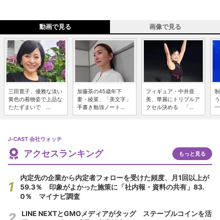
動画で見る
画像で見る
三田寛子、優雅な淡い
加藤茶の45歳年下
フィギュア・中井亜
制
黄色の着物姿で上品な
妻・綾菜、「美文字」
美、華麗にトリプルア
う
たたずまいで ...
手書き勉強ノート...
クセル決める 「...
一
J-CAST 会社ウォッチ
アクセスランキング
もっと見る
内定先の企業から内定者フォローを受けた頻度、月1回以上が
59.3％ 印象がよかった施策に「社内報・資料の共有」83.
0％ マイナビ調査
LINE NEXTとGMOメディアがタッグ ステーブルコインを活