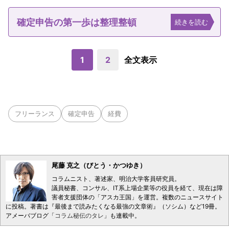
確定申告の第一歩は整理整頓
続きを読む
1
2
全文表示
フリーランス
確定申告
経費
尾藤 克之（びとう・かつゆき）
コラムニスト、著述家、明治大学客員研究員。
議員秘書、コンサル、IT系上場企業等の役員を経て、現在は障
害者支援団体の「アスカ王国」を運営。複数のニュースサイト
に投稿。著書は『最後まで読みたくなる最強の文章術』（ソシム）など19冊。
アメーバブログ「
コラム秘伝のタレ
」も連載中。