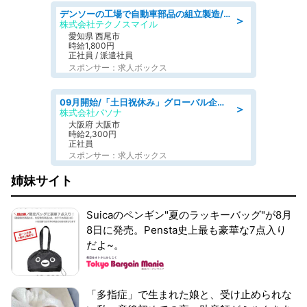
デンソーの工場で自動車部品の組立製造/denso aichi
＞
株式会社テクノスマイル
愛知県 西尾市
時給1,800円
正社員 / 派遣社員
スポンサー：求人ボックス
09月開始/「土日祝休み」グローバル企業での産業保健のお仕事/保健師/高時給/残業なし/服装自由
＞
株式会社パソナ
大阪府 大阪市
時給2,300円
正社員
スポンサー：求人ボックス
姉妹サイト
Suicaのペンギン"夏のラッキーバッグ"が8月
8日に発売。Pensta史上最も豪華な7点入り
だよ~。
「多指症」で生まれた娘と、受け止められな