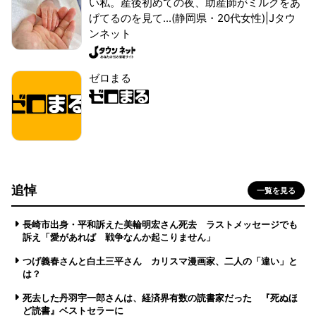
い私。産後初めての夜、助産師がミルクをあ
げてるのを見て...(静岡県・20代女性)|Jタウ
ンネット
ゼロまる
追悼
一覧を見る
長崎市出身・平和訴えた美輪明宏さん死去 ラストメッセージでも
訴え「愛があれば 戦争なんか起こりません」
つげ義春さんと白土三平さん カリスマ漫画家、二人の「違い」と
は？
死去した丹羽宇一郎さんは、経済界有数の読書家だった 『死ぬほ
ど読書』ベストセラーに