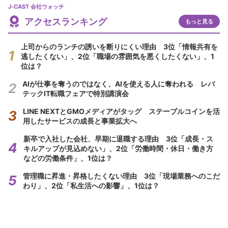
J-CAST 会社ウォッチ
アクセスランキング
もっと見る
上司からのランチの誘いを断りにくい理由 3位「情報共有を
逃したくない」、2位「職場の雰囲気を悪くしたくない」、1
位は？
AIが仕事を奪うのではなく、AIを使える人に奪われる レバ
テックIT転職フェアで特別講演会
LINE NEXTとGMOメディアがタッグ ステーブルコインを活
用したサービスの成長と事業拡大へ
新卒で入社した会社、早期に退職する理由 3位「成長・ス
キルアップが見込めない」、2位「労働時間・休日・働き方
などの労働条件」、1位は？
管理職に昇進・昇格したくない理由 3位「現場業務へのこだ
わり」、2位「私生活への影響」、1位は？