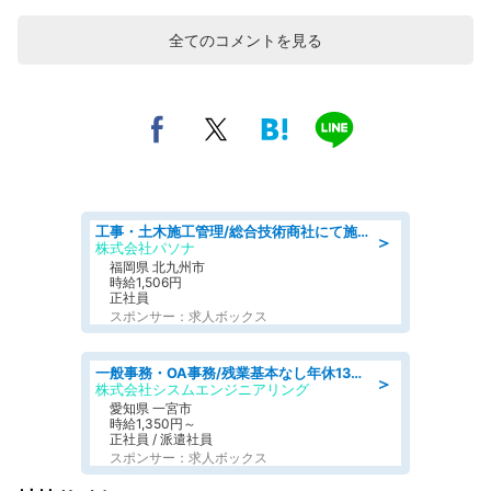
全てのコメントを見る
工事・土木施工管理/総合技術商社にて施工管理のお仕事/即日勤務可/車通勤可/工事・土木施工管理/生産・品質管理
＞
株式会社パソナ
福岡県 北九州市
時給1,506円
正社員
スポンサー：求人ボックス
一般事務・OA事務/残業基本なし年休130日社保完備の一般・調達事務
＞
株式会社シスムエンジニアリング
愛知県 一宮市
時給1,350円～
正社員 / 派遣社員
スポンサー：求人ボックス