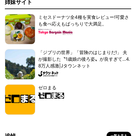
姉妹サイト
ミセスドーナツ全4種を実食レビュー!可愛さ
も食べ応えもばっちりで大満足。
「ジブリの世界」「冒険のはじまりだ!」 夫
が撮影した〝1歳娘の後ろ姿〟が良すぎて...4.
8万人感激|Jタウンネット
ゼロまる
追悼
一覧を見る