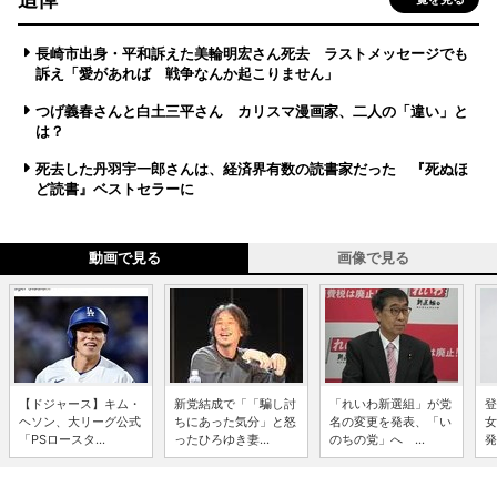
長崎市出身・平和訴えた美輪明宏さん死去 ラストメッセージでも
訴え「愛があれば 戦争なんか起こりません」
つげ義春さんと白土三平さん カリスマ漫画家、二人の「違い」と
は？
死去した丹羽宇一郎さんは、経済界有数の読書家だった 『死ぬほ
ど読書』ベストセラーに
動画で見る
画像で見る
【ドジャース】キム・
新党結成で「「騙し討
「れいわ新選組」が党
登
ヘソン、大リーグ公式
ちにあった気分」と怒
名の変更を発表、「い
女
「PSロースタ...
ったひろゆき妻...
のちの党」へ ...
発