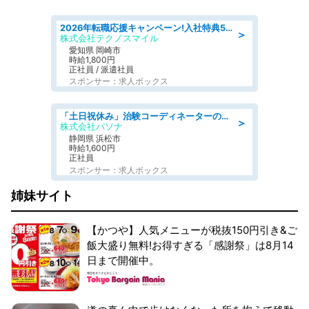
2026年転職応援キャンペーン!入社特典58万円/デンソーで働こう!自動車工場で小型部品の検査業務 denso aichi
＞
株式会社テクノスマイル
愛知県 岡崎市
時給1,800円
正社員 / 派遣社員
スポンサー：求人ボックス
「土日祝休み」治験コーディネーターのお仕事/未経験OK
＞
株式会社パソナ
静岡県 浜松市
時給1,600円
正社員
スポンサー：求人ボックス
姉妹サイト
【かつや】人気メニューが税抜150円引き&ご
飯大盛り無料!お得すぎる「感謝祭」は8月14
日まで開催中。