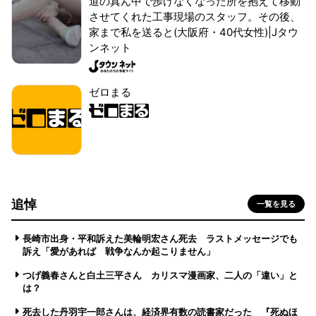
道の真ん中で歩けなくなった所を抱えて移動
させてくれた工事現場のスタッフ。その後、
家まで私を送ると(大阪府・40代女性)|Jタウ
ンネット
ゼロまる
追悼
一覧を見る
長崎市出身・平和訴えた美輪明宏さん死去 ラストメッセージでも
訴え「愛があれば 戦争なんか起こりません」
つげ義春さんと白土三平さん カリスマ漫画家、二人の「違い」と
は？
死去した丹羽宇一郎さんは、経済界有数の読書家だった 『死ぬほ