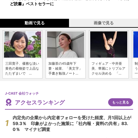
ど読書』ベストセラーに
動画で見る
画像で見る
三田寛子、優雅な淡い
加藤茶の45歳年下
フィギュア・中井亜
制
黄色の着物姿で上品な
妻・綾菜、「美文字」
美、華麗にトリプルア
う
たたずまいで ...
手書き勉強ノート...
クセル決める 「...
一
J-CAST 会社ウォッチ
アクセスランキング
もっと見る
内定先の企業から内定者フォローを受けた頻度、月1回以上が
59.3％ 印象がよかった施策に「社内報・資料の共有」83.
0％ マイナビ調査