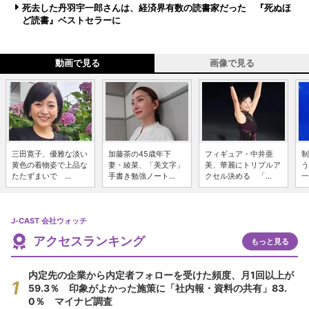
死去した丹羽宇一郎さんは、経済界有数の読書家だった 『死ぬほ
ど読書』ベストセラーに
動画で見る
画像で見る
三田寛子、優雅な淡い
加藤茶の45歳年下
フィギュア・中井亜
制
黄色の着物姿で上品な
妻・綾菜、「美文字」
美、華麗にトリプルア
う
たたずまいで ...
手書き勉強ノート...
クセル決める 「...
一
J-CAST 会社ウォッチ
アクセスランキング
もっと見る
内定先の企業から内定者フォローを受けた頻度、月1回以上が
59.3％ 印象がよかった施策に「社内報・資料の共有」83.
0％ マイナビ調査