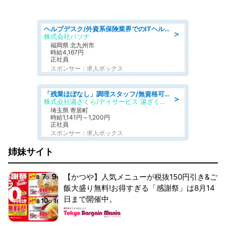
ヘルプデスク/外資系保険業界でのITヘルプデスク業務/駅近/即日勤務可/ヘルプデスク
＞
株式会社パソナ
福岡県 北九州市
時給4,167円
正社員
スポンサー：求人ボックス
「残業ほぼなし」調理スタッフ/無資格可/正職員/日勤のみ/デイサービス/社会保障完備
＞
株式会社湯ざくら/デイサービス 湯ざくらケアリゾート
埼玉県 寄居町
時給1,141円～1,200円
正社員
スポンサー：求人ボックス
姉妹サイト
【かつや】人気メニューが税抜150円引き&ご
飯大盛り無料!お得すぎる「感謝祭」は8月14
日まで開催中。