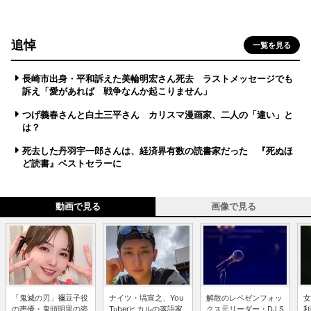
追悼
一覧を見る
長崎市出身・平和訴えた美輪明宏さん死去 ラストメッセージでも
訴え「愛があれば 戦争なんか起こりません」
つげ義春さんと白土三平さん カリスマ漫画家、二人の「違い」と
は？
死去した丹羽宇一郎さんは、経済界有数の読書家だった 『死ぬほ
ど読書』ベストセラーに
動画で見る
画像で見る
「鬼滅の刃」禰豆子役
ナイツ・塙宣之、You
解散のレペゼンフォッ
女
の声優・鬼頭明里の姿
Tuberヒカルの落語家
クス元リーダー・DJ S
利