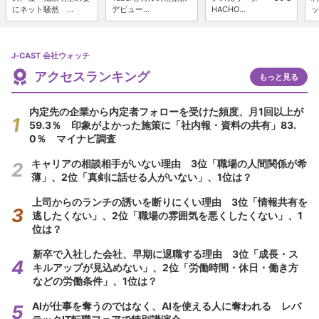
にネット騒然 ...
デビュー...
HACHO...
ッ
J-CAST 会社ウォッチ
アクセスランキング
もっと見る
内定先の企業から内定者フォローを受けた頻度、月1回以上が
59.3％ 印象がよかった施策に「社内報・資料の共有」83.
0％ マイナビ調査
キャリアの相談相手がいない理由 3位「職場の人間関係が希
薄」、2位「真剣に話せる人がいない」、1位は？
上司からのランチの誘いを断りにくい理由 3位「情報共有を
逃したくない」、2位「職場の雰囲気を悪くしたくない」、1
位は？
新卒で入社した会社、早期に退職する理由 3位「成長・ス
キルアップが見込めない」、2位「労働時間・休日・働き方
などの労働条件」、1位は？
AIが仕事を奪うのではなく、AIを使える人に奪われる レバ