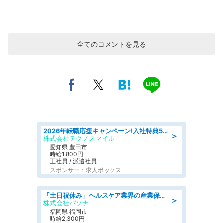
全てのコメントを見る
2026年転職応援キャンペーン!入社特典58万円/デンソーで働こう!自動車工場で小型部品の検査業務 denso aichi
＞
株式会社テクノスマイル
愛知県 豊田市
時給1,800円
正社員 / 派遣社員
スポンサー：求人ボックス
「土日祝休み」ヘルスケア業界の産業保健師/高時給/未経験OK/要資格:保健師、正看護師
＞
株式会社パソナ
福岡県 福岡市
時給2,300円