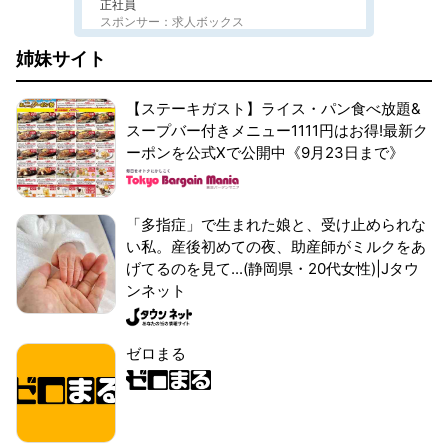
正社員
スポンサー：求人ボックス
姉妹サイト
【ステーキガスト】ライス・パン食べ放題&
スープバー付きメニュー1111円はお得!最新ク
ーポンを公式Xで公開中《9月23日まで》
「多指症」で生まれた娘と、受け止められな
い私。産後初めての夜、助産師がミルクをあ
げてるのを見て...(静岡県・20代女性)|Jタウ
ンネット
ゼロまる