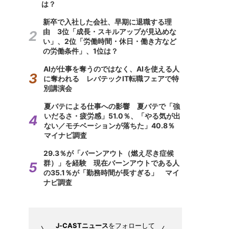
は？
新卒で入社した会社、早期に退職する理
由 3位「成長・スキルアップが見込めな
い」、2位「労働時間・休日・働き方など
の労働条件」、1位は？
AIが仕事を奪うのではなく、AIを使える人
に奪われる レバテックIT転職フェアで特
別講演会
夏バテによる仕事への影響 夏バテで「強
いだるさ・疲労感」51.0％、「やる気が出
ない／モチベーションが落ちた」40.8％
マイナビ調査
29.3％が「バーンアウト（燃え尽き症候
群）」を経験 現在バーンアウトである人
の35.1％が「勤務時間が長すぎる」 マイ
ナビ調査
J-CASTニュース
をフォローして