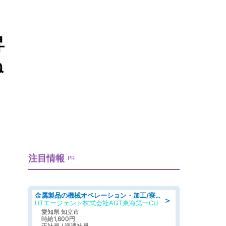
昇
ね
注目情報
PR
金属製品の機械オペレーション・加工/寮完備/日払い/工場・製造
＞
UTエージェント株式会社AGT東海第一CU
愛知県 知立市
時給1,600円
正社員 / 派遣社員