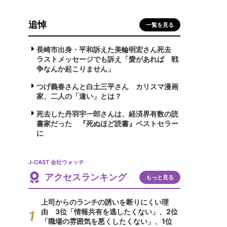
追悼
一覧を見る
長崎市出身・平和訴えた美輪明宏さん死去
ラストメッセージでも訴え「愛があれば 戦
争なんか起こりません」
つげ義春さんと白土三平さん カリスマ漫画
家、二人の「違い」とは？
死去した丹羽宇一郎さんは、経済界有数の読
書家だった 『死ぬほど読書』ベストセラー
に
J-CAST 会社ウォッチ
アクセスランキング
もっと見る
上司からのランチの誘いを断りにくい理
由 3位「情報共有を逃したくない」、2位
「職場の雰囲気を悪くしたくない」、1位