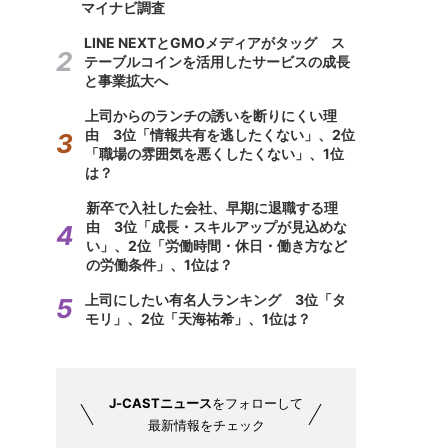
マイナビ調査
LINE NEXTとGMOメディアがタッグ ス
テーブルコインを活用したサービスの成長
と事業拡大へ
上司からのランチの誘いを断りにくい理
由 3位「情報共有を逃したくない」、2位
「職場の雰囲気を悪くしたくない」、1位
は？
新卒で入社した会社、早期に退職する理
由 3位「成長・スキルアップが見込めな
い」、2位「労働時間・休日・働き方など
の労働条件」、1位は？
上司にしたい有名人ランキング 3位「タ
モリ」、2位「天海祐希」、1位は？
J-CASTニュース
をフォローして
最新情報をチェック