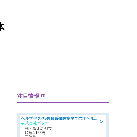
体
注目情報
PR
ヘルプデスク/外資系保険業界でのITヘルプデスク業務/駅近/即日勤務可/ヘルプデスク
＞
株式会社パソナ
福岡県 北九州市
時給4,167円
正社員