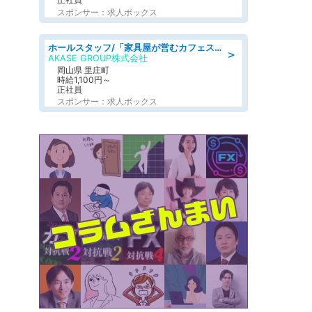
スポンサー：求人ボックス
ホールスタッフ/「家具屋が営むカフェスタッフ!」週2日～OK!嬉しいまかない付き/岡山県/浅口郡里庄町
＞
AKASE GROUP株式会社
岡山県 里庄町
時給1,100円～
正社員
スポンサー：求人ボックス