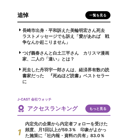
追悼
一覧を見る
長崎市出身・平和訴えた美輪明宏さん死去
ラストメッセージでも訴え「愛があれば 戦
争なんか起こりません」
つげ義春さんと白土三平さん カリスマ漫画
家、二人の「違い」とは？
死去した丹羽宇一郎さんは、経済界有数の読
書家だった 『死ぬほど読書』ベストセラー
に
J-CAST 会社ウォッチ
アクセスランキング
もっと見る
内定先の企業から内定者フォローを受けた
頻度、月1回以上が59.3％ 印象がよかっ
た施策に「社内報・資料の共有」83.0％