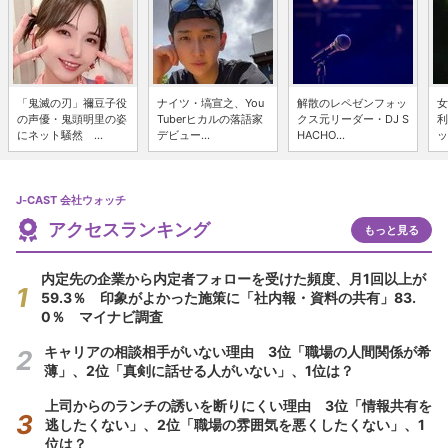
「鬼滅の刃」禰豆子役
ナイツ・塙宣之、You
解散のレペゼンフォッ
女
の声優・鬼頭明里の姿
Tuberヒカルの落語家
クス元リーダー・DJ S
利
にネット騒然 ...
デビュー...
HACHO...
ッ
J-CAST 会社ウォッチ
アクセスランキング
もっと見る
内定先の企業から内定者フォローを受けた頻度、月1回以上が
59.3％ 印象がよかった施策に「社内報・資料の共有」83.
0％ マイナビ調査
キャリアの相談相手がいない理由 3位「職場の人間関係が希
薄」、2位「真剣に話せる人がいない」、1位は？
上司からのランチの誘いを断りにくい理由 3位「情報共有を
逃したくない」、2位「職場の雰囲気を悪くしたくない」、1
位は？