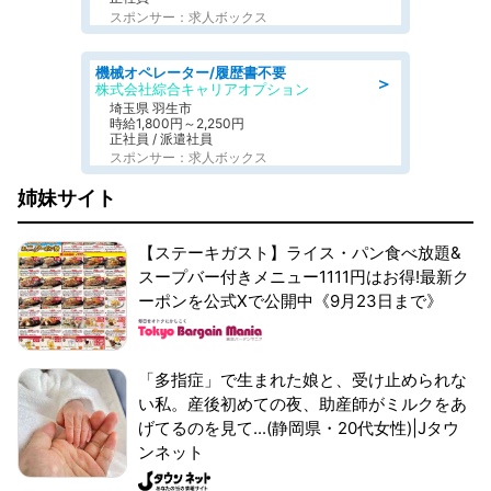
スポンサー：求人ボックス
機械オペレーター/履歴書不要
＞
株式会社綜合キャリアオプション
埼玉県 羽生市
時給1,800円～2,250円
正社員 / 派遣社員
スポンサー：求人ボックス
姉妹サイト
【ステーキガスト】ライス・パン食べ放題&
スープバー付きメニュー1111円はお得!最新ク
ーポンを公式Xで公開中《9月23日まで》
「多指症」で生まれた娘と、受け止められな
い私。産後初めての夜、助産師がミルクをあ
げてるのを見て...(静岡県・20代女性)|Jタウ
ンネット