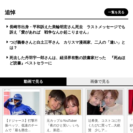
追悼
一覧を見る
長崎市出身・平和訴えた美輪明宏さん死去 ラストメッセージでも
訴え「愛があれば 戦争なんか起こりません」
つげ義春さんと白土三平さん カリスマ漫画家、二人の「違い」と
は？
死去した丹羽宇一郎さんは、経済界有数の読書家だった 『死ぬほ
ど読書』ベストセラーに
動画で見る
画像で見る
【ドジャース】打撃不
元カップルYouTuber
辻希美、コストコに行
「
振ベッツ、低迷のチー
「夜のひと笑い」いち
くたびに買って...大絶
紗
ムで「最も懸念...
え、新恋...
賛 少しア...
リ