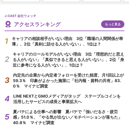
J-CAST 会社ウォッチ
アクセスランキング
もっと見る
キャリアの相談相手がいない理由 3位「職場の人間関係が希
薄」、2位「真剣に話せる人がいない」、1位は？
キャリアのロールモデルがいない理由 3位「理想的だと思え
る人がいない」「真似できると思える人がいない」、2位「身
近に参考になる人がいない」、1位は？
内定先の企業から内定者フォローを受けた頻度、月1回以上が
59.3％ 印象がよかった施策に「社内報・資料の共有」83.
0％ マイナビ調査
LINE NEXTとGMOメディアがタッグ ステーブルコインを
活用したサービスの成長と事業拡大へ
夏バテによる仕事への影響 夏バテで「強いだるさ・疲労
感」51.0％、「やる気が出ない／モチベーションが落ちた」
40.8％ マイナビ調査