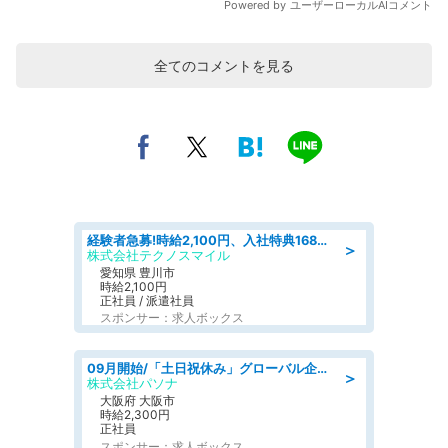
全てのコメントを見る
経験者急募!時給2,100円、入社特典168万円の自動車製造業務/トヨタ自動車/tutumi
＞
株式会社テクノスマイル
愛知県 豊川市
時給2,100円
正社員 / 派遣社員
スポンサー：求人ボックス
09月開始/「土日祝休み」グローバル企業での産業保健のお仕事/保健師/高時給/残業なし/服装自由
＞
株式会社パソナ
大阪府 大阪市
時給2,300円
正社員
スポンサー：求人ボックス