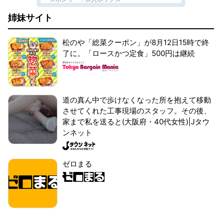
姉妹サイト
松のや「総菜クーポン」が8月12日15時で終
了に。「ロースかつ定食」500円は継続
道の真ん中で歩けなくなった所を抱えて移動
させてくれた工事現場のスタッフ。その後、
家まで私を送ると(大阪府・40代女性)|Jタウ
ンネット
ゼロまる