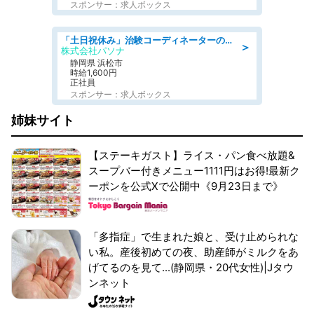
スポンサー：求人ボックス
「土日祝休み」治験コーディネーターのお仕事/未経験OK
＞
株式会社パソナ
静岡県 浜松市
時給1,600円
正社員
スポンサー：求人ボックス
姉妹サイト
【ステーキガスト】ライス・パン食べ放題&
スープバー付きメニュー1111円はお得!最新ク
ーポンを公式Xで公開中《9月23日まで》
「多指症」で生まれた娘と、受け止められな
い私。産後初めての夜、助産師がミルクをあ
げてるのを見て...(静岡県・20代女性)|Jタウ
ンネット