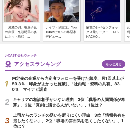
「鬼滅の刃」禰豆子役
ナイツ・塙宣之、You
解散のレペゼンフォッ
女
の声優・鬼頭明里の姿
Tuberヒカルの落語家
クス元リーダー・DJ S
利
にネット騒然 ...
デビュー...
HACHO...
ッ
J-CAST 会社ウォッチ
アクセスランキング
もっと見る
内定先の企業から内定者フォローを受けた頻度、月1回以上が
59.3％ 印象がよかった施策に「社内報・資料の共有」83.
0％ マイナビ調査
キャリアの相談相手がいない理由 3位「職場の人間関係が希
薄」、2位「真剣に話せる人がいない」、1位は？
上司からのランチの誘いを断りにくい理由 3位「情報共有を
逃したくない」、2位「職場の雰囲気を悪くしたくない」、1
位は？