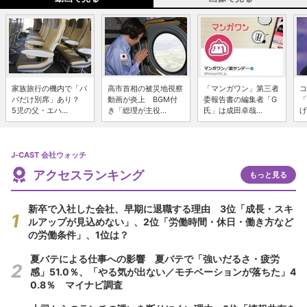
家族旅行の機内で「パ
高市首相の被災地視察
「マンガワン」第三者
コ
パだけ別席」あり？
動画が炎上 BGM付
委報告書の編集者「G
「
5児の父・エハ...
き「総理が主役...
氏」は成田卓哉...
げ
J-CAST 会社ウォッチ
アクセスランキング
もっと見る
新卒で入社した会社、早期に退職する理由 3位「成長・スキ
ルアップが見込めない」、2位「労働時間・休日・働き方など
の労働条件」、1位は？
夏バテによる仕事への影響 夏バテで「強いだるさ・疲労
感」51.0％、「やる気が出ない／モチベーションが落ちた」4
0.8％ マイナビ調査