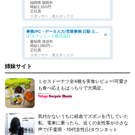
福岡県 福岡市
時給2,300円
正社員
スポンサー：求人ボックス
事務/PC・データ入力/営業事務 日勤 土日休み 残業少なめ 車通勤OK 総合事務
＞
UTエージェント株式会社
愛知県 清須市
時給1,280円～
正社員
スポンサー：求人ボックス
姉妹サイト
ミセスドーナツ全4種を実食レビュー!可愛さ
も食べ応えもばっちりで大満足。
気付かないうちに経血でズボンを汚していた
私。電車に乗ったら、近くの女性客が小さな
声で(千葉県・10代女性)|Jタウンネット