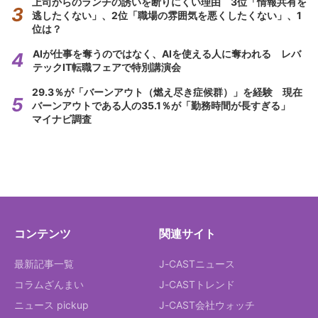
上司からのランチの誘いを断りにくい理由 3位「情報共有を
逃したくない」、2位「職場の雰囲気を悪くしたくない」、1
位は？
AIが仕事を奪うのではなく、AIを使える人に奪われる レバ
テックIT転職フェアで特別講演会
29.3％が「バーンアウト（燃え尽き症候群）」を経験 現在
バーンアウトである人の35.1％が「勤務時間が長すぎる」
マイナビ調査
コンテンツ
関連サイト
最新記事一覧
J-CASTニュース
コラムざんまい
J-CASTトレンド
ニュース pickup
J-CAST会社ウォッチ