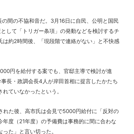
の間の不協和音だ。3月16日に自民、公明と国民
策として「トリガー条項」の発動などを検討するチ
氏は約2時間後、「現段階で連絡がない」と不快感
000円を給付する案でも、官邸主導で検討が進
幹事長・政調会長4人が岸田首相に提言したかたち
されていなかったという。
れた後、高市氏は会見で5000円給付に「反対の
今年度（21年度）の予備費は事務的に間に合わな
なった」と言い切った。