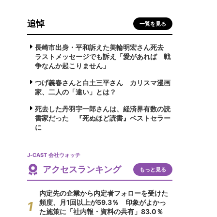
追悼
一覧を見る
長崎市出身・平和訴えた美輪明宏さん死去
ラストメッセージでも訴え「愛があれば 戦
争なんか起こりません」
つげ義春さんと白土三平さん カリスマ漫画
家、二人の「違い」とは？
死去した丹羽宇一郎さんは、経済界有数の読
書家だった 『死ぬほど読書』ベストセラー
に
J-CAST 会社ウォッチ
アクセスランキング
もっと見る
内定先の企業から内定者フォローを受けた
頻度、月1回以上が59.3％ 印象がよかっ
た施策に「社内報・資料の共有」83.0％