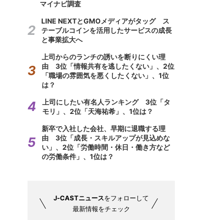
マイナビ調査
LINE NEXTとGMOメディアがタッグ ス
テーブルコインを活用したサービスの成長
と事業拡大へ
上司からのランチの誘いを断りにくい理
由 3位「情報共有を逃したくない」、2位
「職場の雰囲気を悪くしたくない」、1位
は？
上司にしたい有名人ランキング 3位「タ
モリ」、2位「天海祐希」、1位は？
新卒で入社した会社、早期に退職する理
由 3位「成長・スキルアップが見込めな
い」、2位「労働時間・休日・働き方など
の労働条件」、1位は？
J-CASTニュース
をフォローして
最新情報をチェック