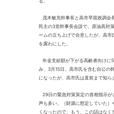
る。
茂木敏充幹事長と高市早苗政調会長
民主の3党幹事長会談で、原油高対
ームの立ち上げで合意したが、高市
を露わにした。
年金支給額が下がる高齢者向けに5
み、3月15日、高市氏を含む自公の
になったが、高市氏は直前まで知ら
29日の緊急対策策定の首相指示がさ
声も多い。（財源に想定していた）
くなったので、もう、この話はなく