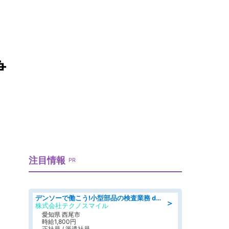
争
注目情報
PR
デンソーで働こう!小型部品の検査業務 denso aichi
＞
株式会社テクノスマイル
愛知県 西尾市
時給1,800円
正社員 / 派遣社員