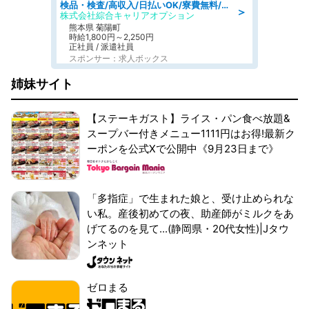
検品・検査/高収入/日払いOK/寮費無料/日勤/20・30・40代活躍中
＞
株式会社綜合キャリアオプション
熊本県 菊陽町
時給1,800円～2,250円
正社員 / 派遣社員
スポンサー：求人ボックス
姉妹サイト
【ステーキガスト】ライス・パン食べ放題&
スープバー付きメニュー1111円はお得!最新ク
ーポンを公式Xで公開中《9月23日まで》
「多指症」で生まれた娘と、受け止められな
い私。産後初めての夜、助産師がミルクをあ
げてるのを見て...(静岡県・20代女性)|Jタウ
ンネット
ゼロまる