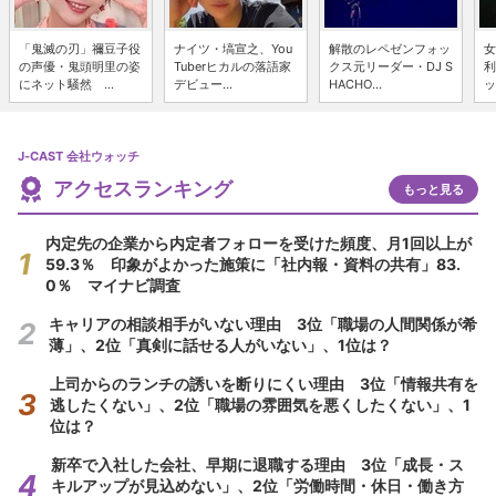
「鬼滅の刃」禰豆子役
ナイツ・塙宣之、You
解散のレペゼンフォッ
女
の声優・鬼頭明里の姿
Tuberヒカルの落語家
クス元リーダー・DJ S
利
にネット騒然 ...
デビュー...
HACHO...
ッ
J-CAST 会社ウォッチ
アクセスランキング
もっと見る
内定先の企業から内定者フォローを受けた頻度、月1回以上が
59.3％ 印象がよかった施策に「社内報・資料の共有」83.
0％ マイナビ調査
キャリアの相談相手がいない理由 3位「職場の人間関係が希
薄」、2位「真剣に話せる人がいない」、1位は？
上司からのランチの誘いを断りにくい理由 3位「情報共有を
逃したくない」、2位「職場の雰囲気を悪くしたくない」、1
位は？
新卒で入社した会社、早期に退職する理由 3位「成長・ス
キルアップが見込めない」、2位「労働時間・休日・働き方