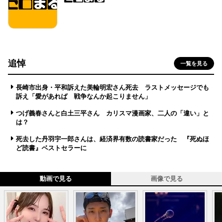
追悼
一覧を見る
長崎市出身・平和訴えた美輪明宏さん死去 ラストメッセージでも
訴え「愛があれば 戦争なんか起こりません」
つげ義春さんと白土三平さん カリスマ漫画家、二人の「違い」と
は？
死去した丹羽宇一郎さんは、経済界有数の読書家だった 『死ぬほ
ど読書』ベストセラーに
動画で見る
画像で見る