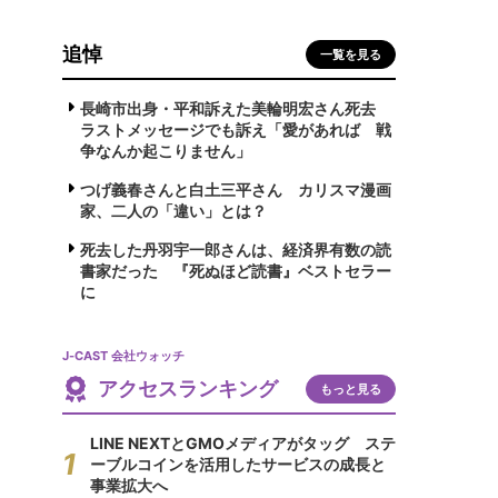
追悼
一覧を見る
長崎市出身・平和訴えた美輪明宏さん死去
ラストメッセージでも訴え「愛があれば 戦
争なんか起こりません」
つげ義春さんと白土三平さん カリスマ漫画
家、二人の「違い」とは？
死去した丹羽宇一郎さんは、経済界有数の読
書家だった 『死ぬほど読書』ベストセラー
に
J-CAST 会社ウォッチ
アクセスランキング
もっと見る
LINE NEXTとGMOメディアがタッグ ステ
ーブルコインを活用したサービスの成長と
事業拡大へ