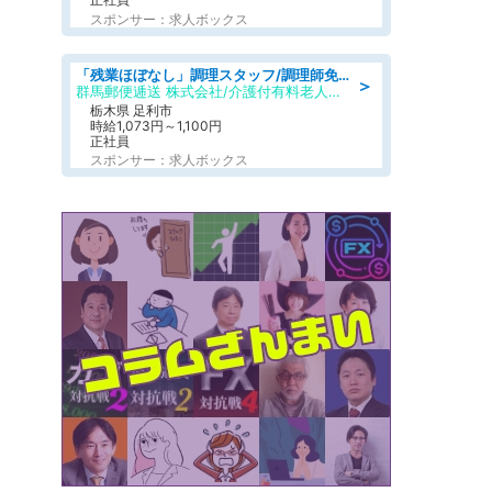
スポンサー：求人ボックス
「残業ほぼなし」調理スタッフ/調理師免許必須/正職員/日勤のみ/介護付き有料老人ホーム/社会保障完備
＞
群馬郵便逓送 株式会社/介護付有料老人ホーム ふる里
栃木県 足利市
時給1,073円～1,100円
正社員
スポンサー：求人ボックス