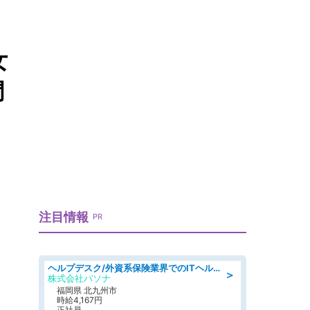
女
門
注目情報
PR
ヘルプデスク/外資系保険業界でのITヘルプデスク業務/駅近/即日勤務可/ヘルプデスク
＞
株式会社パソナ
福岡県 北九州市
時給4,167円
正社員