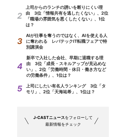
上司からのランチの誘いを断りにくい理
由 3位「情報共有を逃したくない」、2位
「職場の雰囲気を悪くしたくない」、1位
は？
AIが仕事を奪うのではなく、AIを使える人
に奪われる レバテックIT転職フェアで特
別講演会
新卒で入社した会社、早期に退職する理
由 3位「成長・スキルアップが見込めな
い」、2位「労働時間・休日・働き方など
の労働条件」、1位は？
上司にしたい有名人ランキング 3位「タ
モリ」、2位「天海祐希」、1位は？
J-CASTニュース
をフォローして
最新情報をチェック