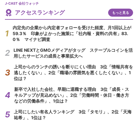
J-CAST 会社ウォッチ
アクセスランキング
もっと見る
内定先の企業から内定者フォローを受けた頻度、月1回以上が
59.3％ 印象がよかった施策に「社内報・資料の共有」83.
0％ マイナビ調査
LINE NEXTとGMOメディアがタッグ ステーブルコインを活
用したサービスの成長と事業拡大へ
上司からのランチの誘いを断りにくい理由 3位「情報共有を
逃したくない」、2位「職場の雰囲気を悪くしたくない」、1
位は？
新卒で入社した会社、早期に退職する理由 3位「成長・ス
キルアップが見込めない」、2位「労働時間・休日・働き方
などの労働条件」、1位は？
上司にしたい有名人ランキング 3位「タモリ」、2位「天海
祐希」、1位は？