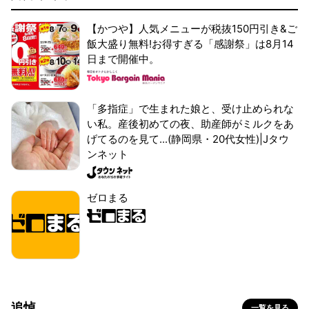
【かつや】人気メニューが税抜150円引き&ご
飯大盛り無料!お得すぎる「感謝祭」は8月14
日まで開催中。
「多指症」で生まれた娘と、受け止められな
い私。産後初めての夜、助産師がミルクをあ
げてるのを見て...(静岡県・20代女性)|Jタウ
ンネット
ゼロまる
追悼
一覧を見る