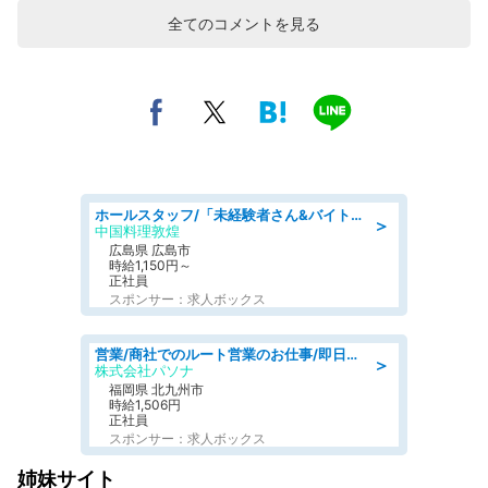
全てのコメントを見る
ホールスタッフ/「未経験者さん&バイトデビューも大歓迎」残業ほぼなし×1日3時間〜勤務OK!フォロー体制も充実/広島県/広島市南区
＞
中国料理敦煌
広島県 広島市
時給1,150円～
正社員
スポンサー：求人ボックス
営業/商社でのルート営業のお仕事/即日勤務可/車通勤可/営業
＞
株式会社パソナ
福岡県 北九州市
時給1,506円
正社員
スポンサー：求人ボックス
姉妹サイト