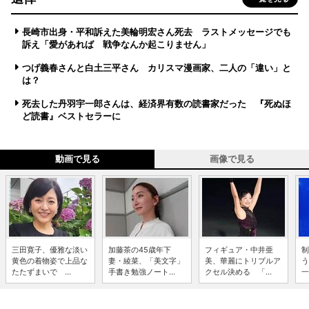
長崎市出身・平和訴えた美輪明宏さん死去 ラストメッセージでも
訴え「愛があれば 戦争なんか起こりません」
つげ義春さんと白土三平さん カリスマ漫画家、二人の「違い」と
は？
死去した丹羽宇一郎さんは、経済界有数の読書家だった 『死ぬほ
ど読書』ベストセラーに
動画で見る
画像で見る
三田寛子、優雅な淡い
加藤茶の45歳年下
フィギュア・中井亜
制
黄色の着物姿で上品な
妻・綾菜、「美文字」
美、華麗にトリプルア
う
たたずまいで ...
手書き勉強ノート...
クセル決める 「...
一